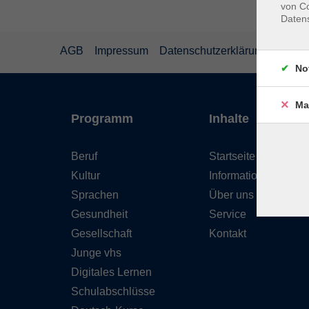
von Co
Daten
AGB
Impressum
Datenschutzerklärung
Wider
No
Ma
Programm
Inhalte
Beruf
Startseite
Kultur
Informationen
Sprachen
Über uns
Gesundheit
Service
Gesellschaft
Kontakt
Junge vhs
Digitales Lernen
Schulabschlüsse