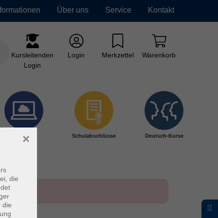
nformationen
Über uns
Service
Kontakt
Kursleitenden
Login
Merkzettel
Warenkorb
Login
×
Digitales
Schulabschlüsse
Deutsch-Kurse
Lernen
rs
ei, die
ndet
ger
 die
dung