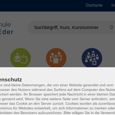
Startseite
I
Gesundheit
Gesellschaft
Junge vhs
enschutz
s sind kleine Datenmengen, die von einer Website gesendet und vom
owser des Nutzers während des Surfens auf dem Computer des Nutze
chert werden. Ihr Browser speichert jede Nachricht in einer kleinen Dat
 genannt wird. Wenn Sie eine weitere Seite vom Server anfordern, se
owser das Cookie an den Server zurück. Cookies wurden als zuverlässi
ismus für Websites entwickelt, um sich Informationen zu merken oder
tivitäten des Benutzers aufzuzeichnen. Bitte willigen Sie in die Verwen