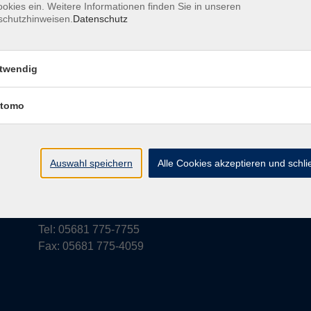
okies ein. Weitere Informationen finden Sie in unseren
schutzhinweisen.
Datenschutz
rufsbelehrung
Barrierefreiheit
Widerruf
twendig
tomo
vhs Schwalm-Eder
Parkstraße 6
Auswahl speichern
Alle Cookies akzeptieren und schl
34576 Homberg (Efze)
vhs@schwalm-eder-kreis.de
Tel: 05681 775-7755
Fax: 05681 775-4059