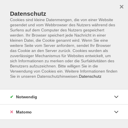
Startseite
Informationen
Über uns
Service
Kontakt
×
Datenschutz
Cookies sind kleine Datenmengen, die von einer Website
gesendet und vom Webbrowser des Nutzers während des
Surfens auf dem Computer des Nutzers gespeichert
werden. Ihr Browser speichert jede Nachricht in einer
kleinen Datei, die Cookie genannt wird. Wenn Sie eine
Skip to main content
weitere Seite vom Server anfordern, sendet Ihr Browser
das Cookie an den Server zurück. Cookies wurden als
zuverlässiger Mechanismus für Websites entwickelt, um
sich Informationen zu merken oder die Surfaktivitäten des
Benutzers aufzuzeichnen. Bitte willigen Sie in die
Verwendung von Cookies ein. Weitere Informationen finden
Sie in unseren Datenschutzhinweisen.
Datenschutz
Sie sind hier:
Notwendig
Kursprogramm
Zielgruppen
Junge vhs
Matomo
Japanisch - Anfangskenntnisse - für