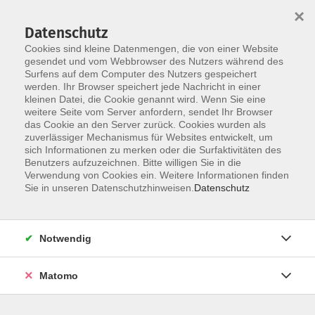
Startseite
Informationen
Über uns
Service
Kontakt
×
Datenschutz
Cookies sind kleine Datenmengen, die von einer Website
gesendet und vom Webbrowser des Nutzers während des
Surfens auf dem Computer des Nutzers gespeichert
werden. Ihr Browser speichert jede Nachricht in einer
kleinen Datei, die Cookie genannt wird. Wenn Sie eine
Skip to main content
weitere Seite vom Server anfordern, sendet Ihr Browser
das Cookie an den Server zurück. Cookies wurden als
zuverlässiger Mechanismus für Websites entwickelt, um
sich Informationen zu merken oder die Surfaktivitäten des
Benutzers aufzuzeichnen. Bitte willigen Sie in die
Verwendung von Cookies ein. Weitere Informationen finden
Sie in unseren Datenschutzhinweisen.
Datenschutz
Sie sind hier:
Notwendig
Kursprogramm
Zielgruppen
Junge vhs
Matomo
Chinesisch
Niveau A1 - A2