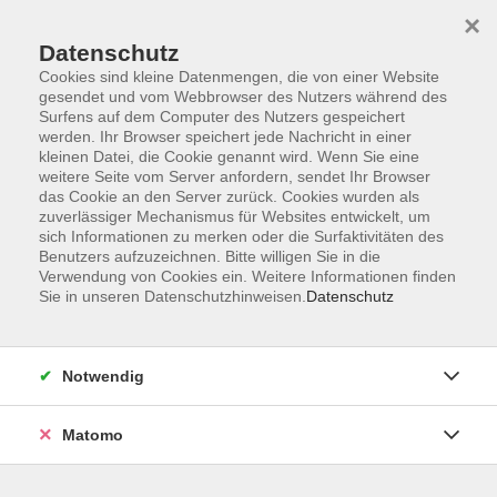
Startseite
Informationen
Über uns
Service
Kontakt
×
Datenschutz
Cookies sind kleine Datenmengen, die von einer Website
gesendet und vom Webbrowser des Nutzers während des
Surfens auf dem Computer des Nutzers gespeichert
werden. Ihr Browser speichert jede Nachricht in einer
kleinen Datei, die Cookie genannt wird. Wenn Sie eine
Skip to main content
weitere Seite vom Server anfordern, sendet Ihr Browser
das Cookie an den Server zurück. Cookies wurden als
zuverlässiger Mechanismus für Websites entwickelt, um
Der Kurs konnte nicht gefunden werden.
sich Informationen zu merken oder die Surfaktivitäten des
Benutzers aufzuzeichnen. Bitte willigen Sie in die
Verwendung von Cookies ein. Weitere Informationen finden
Sie in unseren Datenschutzhinweisen.
Datenschutz
AGB
Impressum
Notwendig
Datenschutzerklärung
Widerrufsbelehrung
Matomo
Barrierefreiheit
Widerruf