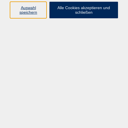
Auswahl
Alle Cookies akzeptieren und
speichern
schließen
Programm
Beruf
Kultur
Sprachen
Gesundheit
Gesellschaft
Junge vhs
Digitales Lernen
Schulabschlüsse
Deutsch-Kurse
Inhalte