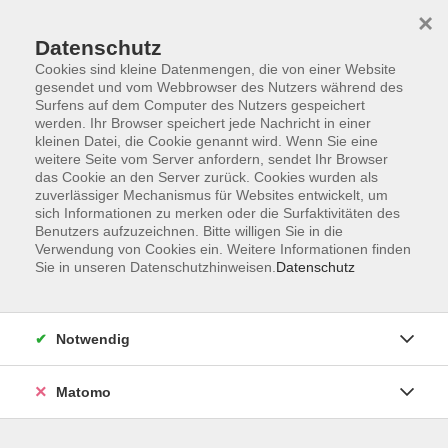
Startseite
Informationen
Über uns
Service
Kontakt
×
Datenschutz
Cookies sind kleine Datenmengen, die von einer Website
gesendet und vom Webbrowser des Nutzers während des
Surfens auf dem Computer des Nutzers gespeichert
werden. Ihr Browser speichert jede Nachricht in einer
kleinen Datei, die Cookie genannt wird. Wenn Sie eine
Skip to main content
weitere Seite vom Server anfordern, sendet Ihr Browser
das Cookie an den Server zurück. Cookies wurden als
zuverlässiger Mechanismus für Websites entwickelt, um
Der Kurs konnte nicht gefunden werden.
sich Informationen zu merken oder die Surfaktivitäten des
Benutzers aufzuzeichnen. Bitte willigen Sie in die
Verwendung von Cookies ein. Weitere Informationen finden
Sie in unseren Datenschutzhinweisen.
Datenschutz
AGB
Impressum
Notwendig
Datenschutzerklärung
Widerrufsbelehrung
Matomo
Barrierefreiheit
Widerruf