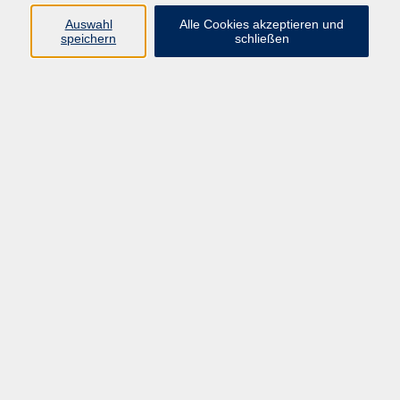
Auswahl
Alle Cookies akzeptieren und
speichern
schließen
Programm
Beruf
Kultur
Sprachen
Gesundheit
Gesellschaft
Junge vhs
Digitales Lernen
Schulabschlüsse
Deutsch-Kurse
Inhalte