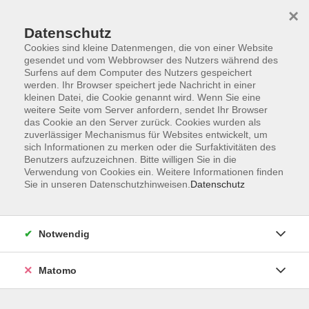
Startseite
Informationen
Über uns
Service
Kontakt
×
Datenschutz
Cookies sind kleine Datenmengen, die von einer Website
gesendet und vom Webbrowser des Nutzers während des
Surfens auf dem Computer des Nutzers gespeichert
werden. Ihr Browser speichert jede Nachricht in einer
kleinen Datei, die Cookie genannt wird. Wenn Sie eine
Skip to main content
weitere Seite vom Server anfordern, sendet Ihr Browser
das Cookie an den Server zurück. Cookies wurden als
zuverlässiger Mechanismus für Websites entwickelt, um
Der Kurs konnte nicht gefunden werden.
sich Informationen zu merken oder die Surfaktivitäten des
Benutzers aufzuzeichnen. Bitte willigen Sie in die
Verwendung von Cookies ein. Weitere Informationen finden
Sie in unseren Datenschutzhinweisen.
Datenschutz
AGB
Impressum
Notwendig
Datenschutzerklärung
Widerrufsbelehrung
Matomo
Barrierefreiheit
Widerruf