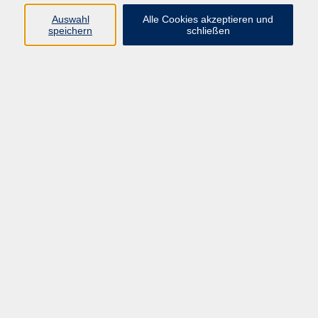
Auswahl
Alle Cookies akzeptieren und
speichern
schließen
Programm
Beruf
Kultur
Sprachen
Gesundheit
Gesellschaft
Junge vhs
Digitales Lernen
Schulabschlüsse
Deutsch-Kurse
Inhalte