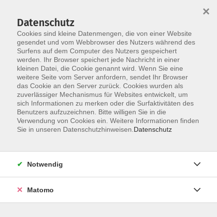
Startseite
Informationen
Über uns
Service
Kontakt
×
Datenschutz
Cookies sind kleine Datenmengen, die von einer Website
gesendet und vom Webbrowser des Nutzers während des
Surfens auf dem Computer des Nutzers gespeichert
werden. Ihr Browser speichert jede Nachricht in einer
kleinen Datei, die Cookie genannt wird. Wenn Sie eine
Skip to main content
weitere Seite vom Server anfordern, sendet Ihr Browser
das Cookie an den Server zurück. Cookies wurden als
zuverlässiger Mechanismus für Websites entwickelt, um
sich Informationen zu merken oder die Surfaktivitäten des
Benutzers aufzuzeichnen. Bitte willigen Sie in die
Verwendung von Cookies ein. Weitere Informationen finden
Sie in unseren Datenschutzhinweisen.
Datenschutz
Sie sind hier:
Notwendig
Kursprogramm
Zielgruppen
Bildungsurlaub
Matomo
Spanisch intensiv - Grundkenntnisse