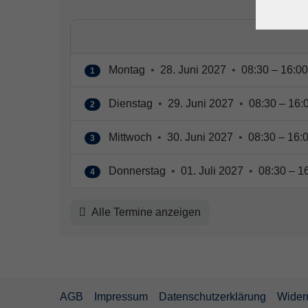
Montag
•
28. Juni 2027
•
08:30 – 16:00
1
Dienstag
•
29. Juni 2027
•
08:30 – 16:
2
Mittwoch
•
30. Juni 2027
•
08:30 – 16:
3
Donnerstag
•
01. Juli 2027
•
08:30 – 1
4
Alle Termine anzeigen
AGB
Impressum
Datenschutzerklärung
Wider