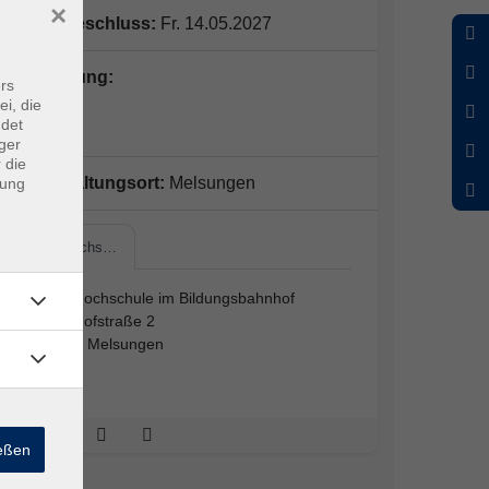
×
Anmeldeschluss:
Fr. 14.05.2027
Kursleitung:
rs
ei, die
N.N.
ndet
ger
 die
Veranstaltungsort:
Melsungen
dung
Volkshochs…
Volkshochschule im Bildungsbahnhof
Bahnhofstraße 2
34212 Melsungen
114
ießen