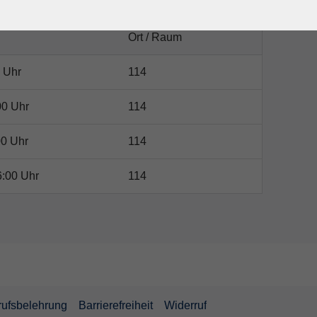
Ort / Raum
 Uhr
114
00 Uhr
114
00 Uhr
114
6:00 Uhr
114
rufsbelehrung
Barrierefreiheit
Widerruf