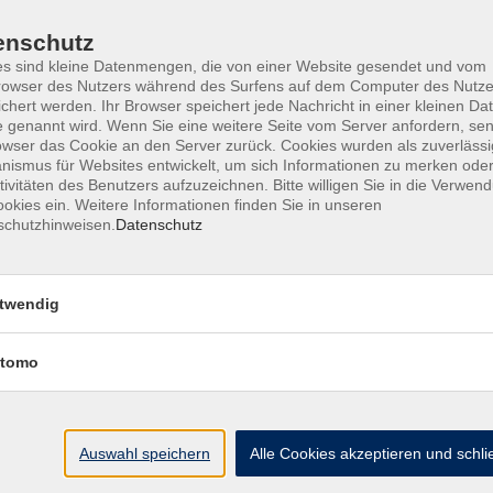
tschaft, Kultur und Geschichte englischsprachiger
enschutz
s sind kleine Datenmengen, die von einer Website gesendet und vom
eichzeitig vom Ministerium in Hessen nach dem HBUG
owser des Nutzers während des Surfens auf dem Computer des Nutze
chert werden. Ihr Browser speichert jede Nachricht in einer kleinen Dat
telt interkulturelle Kompetenzen und informiert über
 genannt wird. Wenn Sie eine weitere Seite vom Server anfordern, se
 einer mehrsprachigen Zivilgesellschaft zur
owser das Cookie an den Server zurück. Cookies wurden als zuverlässi
ismus für Websites entwickelt, um sich Informationen zu merken oder
tivitäten des Benutzers aufzuzeichnen. Bitte willigen Sie in die Verwen
s-schwalm-eder.de/informationen/einstufungstests
okies ein. Weitere Informationen finden Sie in unseren
schutzhinweisen.
Datenschutz
 bis 16.08.2028. Freie Plätze bis zum 28.06.27
ride Ausgabe allango inkl. Lizenzschlüssel. ISBN 978-
twendig
tomo
Auswahl speichern
Alle Cookies akzeptieren und schl