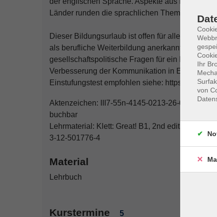
der englischen Sprache. Aspekte aus Politik, Wir
Länder runden die sprachlichen Themen ab.
Dat
Cookie
Dieser Bildungsurlaub ist offen für alle und gl
Webbr
gespei
als berufliche Weiterbildung anerkannt. Er vermit
Cookie
gesellschaftspolitische Fragen für ein Europa mit
Ihr Br
Verbesserung der Kommunikation in Europa.
Mechan
Surfak
Einstufungstest empfohlen siehe: https://www.vh
von Co
Daten
Aktenzeichen: III7-55n-4145-0213-26-0863 gültig
buchbar
Lehrmaterial: Klett: Great! B1, 2nd edition - Hyb
No
3-12-501776-4
Ma
Material
Lehrbuch
Kurstermine
5