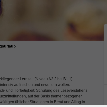
gsurlaub
ckliegender Lernzeit (Niveau A2.2 bis B1.1)
tensiv auffrischen und erweitern wollen.
ch- und Hörfertigkeit; Schulung des Leseverstehens
 Kurzmitteilungen, auf der Basis themenbezogener
ältigen üblicher Situationen in Beruf und Alltag in