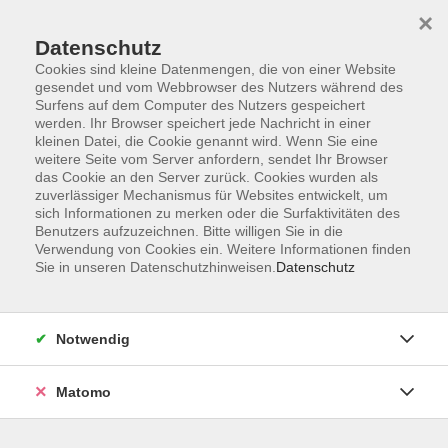
Startseite
Informationen
Über uns
Service
Kontakt
×
Datenschutz
Cookies sind kleine Datenmengen, die von einer Website
gesendet und vom Webbrowser des Nutzers während des
Surfens auf dem Computer des Nutzers gespeichert
werden. Ihr Browser speichert jede Nachricht in einer
kleinen Datei, die Cookie genannt wird. Wenn Sie eine
Skip to main content
weitere Seite vom Server anfordern, sendet Ihr Browser
das Cookie an den Server zurück. Cookies wurden als
zuverlässiger Mechanismus für Websites entwickelt, um
sich Informationen zu merken oder die Surfaktivitäten des
Benutzers aufzuzeichnen. Bitte willigen Sie in die
Verwendung von Cookies ein. Weitere Informationen finden
Sie in unseren Datenschutzhinweisen.
Datenschutz
Sie sind hier:
Notwendig
Kursprogramm
Zielgruppen
Bildungsurlaub
Matomo
Englisch intensiv - Grundlagen