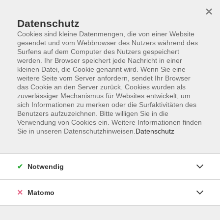
Startseite
Informationen
Über uns
Service
Kontakt
×
Datenschutz
Cookies sind kleine Datenmengen, die von einer Website
gesendet und vom Webbrowser des Nutzers während des
Surfens auf dem Computer des Nutzers gespeichert
werden. Ihr Browser speichert jede Nachricht in einer
kleinen Datei, die Cookie genannt wird. Wenn Sie eine
Skip to main content
weitere Seite vom Server anfordern, sendet Ihr Browser
das Cookie an den Server zurück. Cookies wurden als
zuverlässiger Mechanismus für Websites entwickelt, um
Der Kurs konnte nicht gefunden werden.
sich Informationen zu merken oder die Surfaktivitäten des
Benutzers aufzuzeichnen. Bitte willigen Sie in die
Verwendung von Cookies ein. Weitere Informationen finden
Sie in unseren Datenschutzhinweisen.
Datenschutz
AGB
Impressum
Notwendig
Datenschutzerklärung
Widerrufsbelehrung
Matomo
Barrierefreiheit
Widerruf