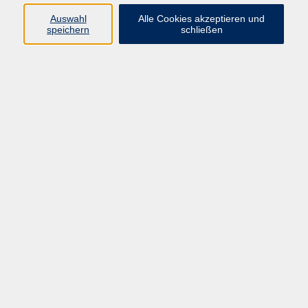
Auswahl
Alle Cookies akzeptieren und
speichern
schließen
Programm
Beruf
Kultur
Sprachen
Gesundheit
Gesellschaft
Junge vhs
Digitales Lernen
Schulabschlüsse
Deutsch-Kurse
Inhalte