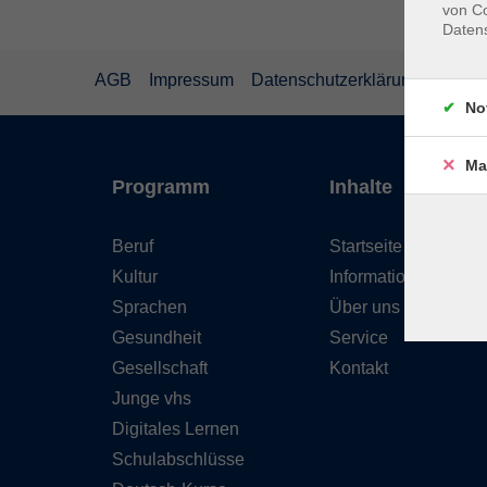
von Co
Daten
AGB
Impressum
Datenschutzerklärung
Wider
No
Ma
Programm
Inhalte
Beruf
Startseite
Kultur
Informationen
Sprachen
Über uns
Gesundheit
Service
Gesellschaft
Kontakt
Junge vhs
Digitales Lernen
Schulabschlüsse