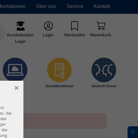
nformationen
Über uns
Service
Kontakt
Kursleitenden
Login
Merkzettel
Warenkorb
Login
×
Digitales
Schulabschlüsse
Deutsch-Kurse
Lernen
rs
ei, die
ndet
ger
 die
dung