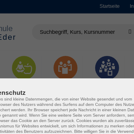
Startseite
I
Gesundheit
Gesellschaft
Junge vhs
enschutz
s sind kleine Datenmengen, die von einer Website gesendet und vom
owser des Nutzers während des Surfens auf dem Computer des Nutze
chert werden. Ihr Browser speichert jede Nachricht in einer kleinen Dat
 genannt wird. Wenn Sie eine weitere Seite vom Server anfordern, se
owser das Cookie an den Server zurück. Cookies wurden als zuverlässi
ismus für Websites entwickelt, um sich Informationen zu merken oder
tivitäten des Benutzers aufzuzeichnen. Bitte willigen Sie in die Verwen