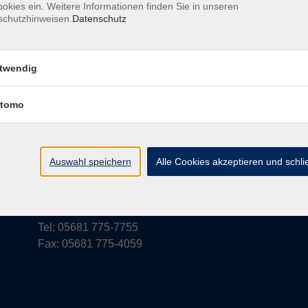
okies ein. Weitere Informationen finden Sie in unseren
schutzhinweisen.
Datenschutz
rufsbelehrung
Barrierefreiheit
Widerruf
twendig
tomo
vhs Schwalm-Eder
Parkstraße 6
Auswahl speichern
Alle Cookies akzeptieren und schl
34576 Homberg (Efze)
vhs@schwalm-eder-kreis.de
Tel: 05681 775-7755
Fax: 05681 775-4059