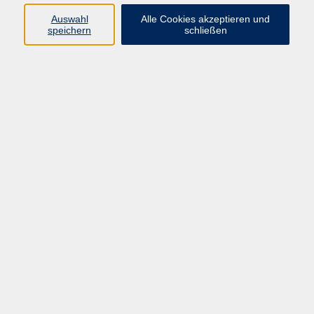
Auswahl
Alle Cookies akzeptieren und
speichern
schließen
Programm
Beruf
Kultur
Sprachen
Gesundheit
Gesellschaft
Junge vhs
Digitales Lernen
Schulabschlüsse
Deutsch-Kurse
Inhalte