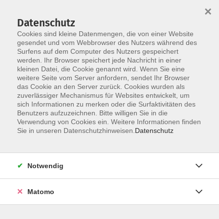
Startseite
Informationen
Über uns
Service
Kontakt
×
Datenschutz
Cookies sind kleine Datenmengen, die von einer Website
gesendet und vom Webbrowser des Nutzers während des
Surfens auf dem Computer des Nutzers gespeichert
werden. Ihr Browser speichert jede Nachricht in einer
kleinen Datei, die Cookie genannt wird. Wenn Sie eine
Skip to main content
weitere Seite vom Server anfordern, sendet Ihr Browser
das Cookie an den Server zurück. Cookies wurden als
zuverlässiger Mechanismus für Websites entwickelt, um
Der Kurs konnte nicht gefunden werden.
sich Informationen zu merken oder die Surfaktivitäten des
Benutzers aufzuzeichnen. Bitte willigen Sie in die
Verwendung von Cookies ein. Weitere Informationen finden
Sie in unseren Datenschutzhinweisen.
Datenschutz
AGB
Impressum
Notwendig
Datenschutzerklärung
Widerrufsbelehrung
Matomo
Barrierefreiheit
Widerruf