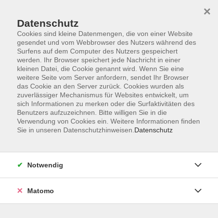
Startseite
Informationen
Über uns
Service
Kontakt
×
Datenschutz
Cookies sind kleine Datenmengen, die von einer Website
gesendet und vom Webbrowser des Nutzers während des
Surfens auf dem Computer des Nutzers gespeichert
werden. Ihr Browser speichert jede Nachricht in einer
kleinen Datei, die Cookie genannt wird. Wenn Sie eine
Skip to main content
weitere Seite vom Server anfordern, sendet Ihr Browser
das Cookie an den Server zurück. Cookies wurden als
zuverlässiger Mechanismus für Websites entwickelt, um
Der Kurs konnte nicht gefunden werden.
sich Informationen zu merken oder die Surfaktivitäten des
Benutzers aufzuzeichnen. Bitte willigen Sie in die
Verwendung von Cookies ein. Weitere Informationen finden
Sie in unseren Datenschutzhinweisen.
Datenschutz
AGB
Impressum
Notwendig
Datenschutzerklärung
Widerrufsbelehrung
Matomo
Barrierefreiheit
Widerruf