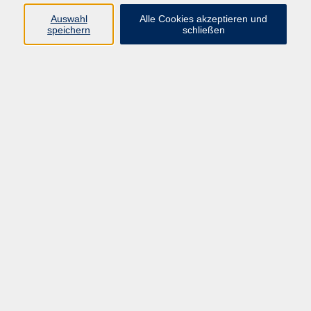
Auswahl
Alle Cookies akzeptieren und
speichern
schließen
Programm
Beruf
Kultur
Sprachen
Gesundheit
Gesellschaft
Junge vhs
Digitales Lernen
Schulabschlüsse
Deutsch-Kurse
Inhalte