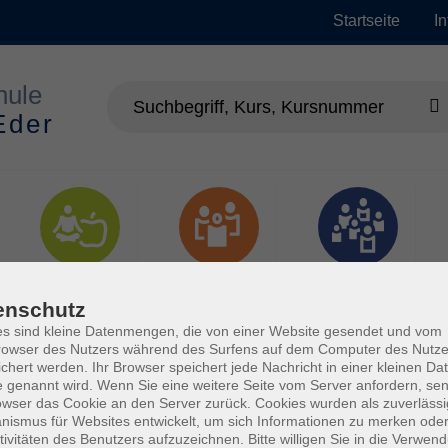
Startseite
I
Gesundheit
Gesellschaft
Junge vhs
enschutz
s sind kleine Datenmengen, die von einer Website gesendet und vom
owser des Nutzers während des Surfens auf dem Computer des Nutze
chert werden. Ihr Browser speichert jede Nachricht in einer kleinen Dat
 genannt wird. Wenn Sie eine weitere Seite vom Server anfordern, se
owser das Cookie an den Server zurück. Cookies wurden als zuverlässi
ismus für Websites entwickelt, um sich Informationen zu merken oder
tivitäten des Benutzers aufzuzeichnen. Bitte willigen Sie in die Verwen