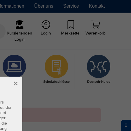
nformationen
Über uns
Service
Kontakt
Kursleitenden
Login
Merkzettel
Warenkorb
Login
×
Digitales
Schulabschlüsse
Deutsch-Kurse
Lernen
rs
ei, die
ndet
ger
 die
dung