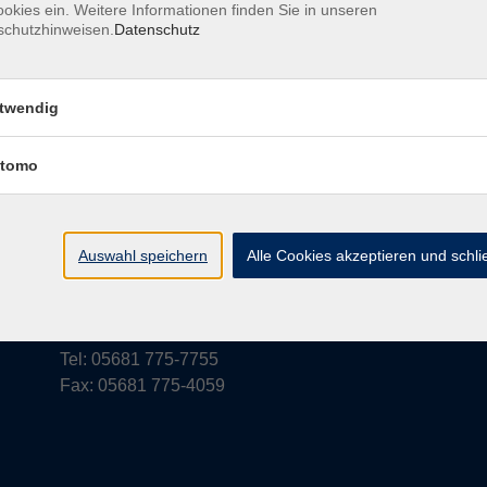
okies ein. Weitere Informationen finden Sie in unseren
schutzhinweisen.
Datenschutz
rufsbelehrung
Barrierefreiheit
Widerruf
twendig
tomo
vhs Schwalm-Eder
Parkstraße 6
Auswahl speichern
Alle Cookies akzeptieren und schl
34576 Homberg (Efze)
vhs@schwalm-eder-kreis.de
Tel: 05681 775-7755
Fax: 05681 775-4059