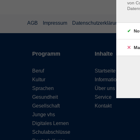
von Co
Daten
AGB
Impressum
Datenschutzerklärung
Wider
No
Ma
Programm
Inhalte
Beruf
Startseite
Kultur
Informationen
Sprachen
Über uns
Gesundheit
Service
Gesellschaft
Kontakt
Junge vhs
Digitales Lernen
Schulabschlüsse