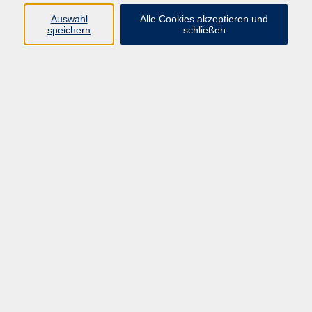
Auswahl
Alle Cookies akzeptieren und
speichern
schließen
Programm
Beruf
Kultur
Sprachen
Gesundheit
Gesellschaft
Junge vhs
Digitales Lernen
Schulabschlüsse
Deutsch-Kurse
Inhalte