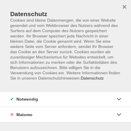
Startseite
Informationen
Über uns
Service
Kontakt
×
Datenschutz
Cookies sind kleine Datenmengen, die von einer Website
gesendet und vom Webbrowser des Nutzers während des
Surfens auf dem Computer des Nutzers gespeichert
werden. Ihr Browser speichert jede Nachricht in einer
kleinen Datei, die Cookie genannt wird. Wenn Sie eine
Skip to main content
weitere Seite vom Server anfordern, sendet Ihr Browser
das Cookie an den Server zurück. Cookies wurden als
zuverlässiger Mechanismus für Websites entwickelt, um
Der Kurs konnte nicht gefunden werden.
sich Informationen zu merken oder die Surfaktivitäten des
Benutzers aufzuzeichnen. Bitte willigen Sie in die
Verwendung von Cookies ein. Weitere Informationen finden
Sie in unseren Datenschutzhinweisen.
Datenschutz
AGB
Impressum
Notwendig
Datenschutzerklärung
Widerrufsbelehrung
Matomo
Barrierefreiheit
Widerruf