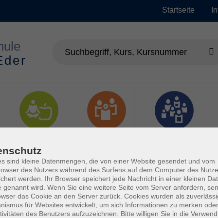
Startseite
I
Gesundheit
Gesellschaft
Junge vhs
enschutz
s sind kleine Datenmengen, die von einer Website gesendet und vom
owser des Nutzers während des Surfens auf dem Computer des Nutze
chert werden. Ihr Browser speichert jede Nachricht in einer kleinen Dat
 genannt wird. Wenn Sie eine weitere Seite vom Server anfordern, se
owser das Cookie an den Server zurück. Cookies wurden als zuverlässi
ismus für Websites entwickelt, um sich Informationen zu merken oder
tivitäten des Benutzers aufzuzeichnen. Bitte willigen Sie in die Verwen