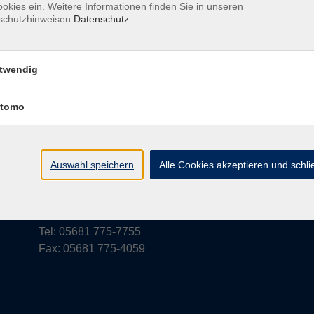
okies ein. Weitere Informationen finden Sie in unseren
schutzhinweisen.
Datenschutz
rufsbelehrung
Barrierefreiheit
Widerruf
twendig
tomo
vhs Schwalm-Eder
Parkstraße 6
Auswahl speichern
Alle Cookies akzeptieren und schl
34576 Homberg (Efze)
vhs@schwalm-eder-kreis.de
Tel: 05681 775-7755
Fax: 05681 775-4059