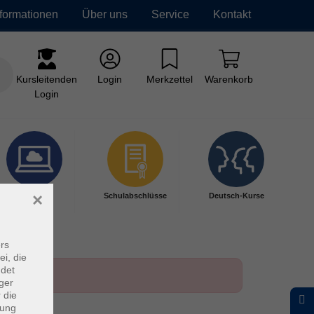
nformationen
Über uns
Service
Kontakt
Kursleitenden
Login
Merkzettel
Warenkorb
Login
×
Digitales
Schulabschlüsse
Deutsch-Kurse
Lernen
rs
ei, die
ndet
ger
 die
dung