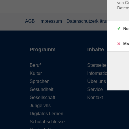
von Co
Daten
AGB
Impressum
Datenschutzerklärung
Wider
No
Ma
Programm
Inhalte
Beruf
Startseite
Kultur
Informationen
Sprachen
Über uns
Gesundheit
Service
Gesellschaft
Kontakt
Junge vhs
Digitales Lernen
Schulabschlüsse