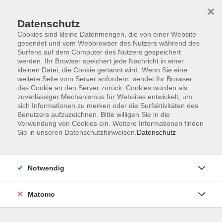
Startseite
Informationen
Über uns
Service
Kontakt
×
Datenschutz
Cookies sind kleine Datenmengen, die von einer Website
gesendet und vom Webbrowser des Nutzers während des
Surfens auf dem Computer des Nutzers gespeichert
werden. Ihr Browser speichert jede Nachricht in einer
kleinen Datei, die Cookie genannt wird. Wenn Sie eine
Skip to main content
weitere Seite vom Server anfordern, sendet Ihr Browser
das Cookie an den Server zurück. Cookies wurden als
zuverlässiger Mechanismus für Websites entwickelt, um
Der Kurs konnte nicht gefunden werden.
sich Informationen zu merken oder die Surfaktivitäten des
Benutzers aufzuzeichnen. Bitte willigen Sie in die
Verwendung von Cookies ein. Weitere Informationen finden
Sie in unseren Datenschutzhinweisen.
Datenschutz
AGB
Impressum
Notwendig
Datenschutzerklärung
Widerrufsbelehrung
Matomo
Barrierefreiheit
Widerruf