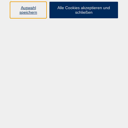
Auswahl
Alle Cookies akzeptieren und
speichern
schließen
Programm
Beruf
Kultur
Sprachen
Gesundheit
Gesellschaft
Junge vhs
Digitales Lernen
Schulabschlüsse
Deutsch-Kurse
Inhalte