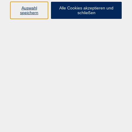
Auswahl
Alle Cookies akzeptieren und
speichern
schließen
Programm
Beruf
Kultur
Sprachen
Gesundheit
Gesellschaft
Junge vhs
Digitales Lernen
Schulabschlüsse
Deutsch-Kurse
Inhalte