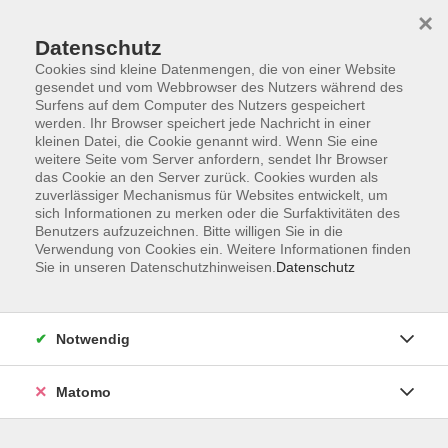
Startseite
Informationen
Über uns
Service
Kontakt
×
Datenschutz
Cookies sind kleine Datenmengen, die von einer Website
gesendet und vom Webbrowser des Nutzers während des
Surfens auf dem Computer des Nutzers gespeichert
werden. Ihr Browser speichert jede Nachricht in einer
kleinen Datei, die Cookie genannt wird. Wenn Sie eine
Skip to main content
weitere Seite vom Server anfordern, sendet Ihr Browser
das Cookie an den Server zurück. Cookies wurden als
zuverlässiger Mechanismus für Websites entwickelt, um
Der Kurs konnte nicht gefunden werden.
sich Informationen zu merken oder die Surfaktivitäten des
Benutzers aufzuzeichnen. Bitte willigen Sie in die
Verwendung von Cookies ein. Weitere Informationen finden
Sie in unseren Datenschutzhinweisen.
Datenschutz
AGB
Impressum
Notwendig
Datenschutzerklärung
Widerrufsbelehrung
Matomo
Barrierefreiheit
Widerruf