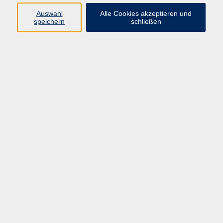
Auswahl
Alle Cookies akzeptieren und
speichern
schließen
Programm
Beruf
Kultur
Sprachen
Gesundheit
Gesellschaft
Junge vhs
Digitales Lernen
Schulabschlüsse
Deutsch-Kurse
Inhalte