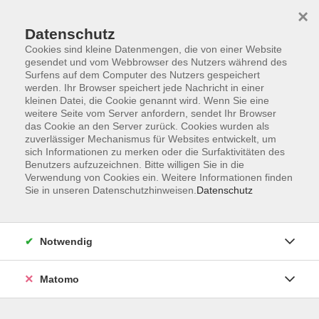
Startseite
Informationen
Über uns
Service
Kontakt
×
Datenschutz
Cookies sind kleine Datenmengen, die von einer Website
gesendet und vom Webbrowser des Nutzers während des
Surfens auf dem Computer des Nutzers gespeichert
werden. Ihr Browser speichert jede Nachricht in einer
kleinen Datei, die Cookie genannt wird. Wenn Sie eine
Skip to main content
weitere Seite vom Server anfordern, sendet Ihr Browser
das Cookie an den Server zurück. Cookies wurden als
zuverlässiger Mechanismus für Websites entwickelt, um
Der Kurs konnte nicht gefunden werden.
sich Informationen zu merken oder die Surfaktivitäten des
Benutzers aufzuzeichnen. Bitte willigen Sie in die
Verwendung von Cookies ein. Weitere Informationen finden
Sie in unseren Datenschutzhinweisen.
Datenschutz
AGB
Impressum
Notwendig
Datenschutzerklärung
Widerrufsbelehrung
Matomo
Barrierefreiheit
Widerruf