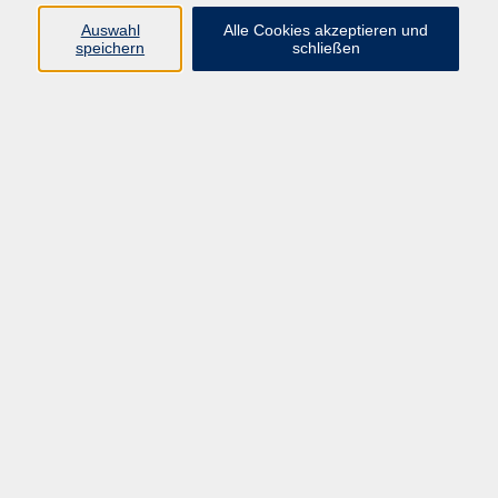
Auswahl
Alle Cookies akzeptieren und
speichern
schließen
Programm
Beruf
Kultur
Sprachen
Gesundheit
Gesellschaft
Junge vhs
Digitales Lernen
Schulabschlüsse
Deutsch-Kurse
Inhalte