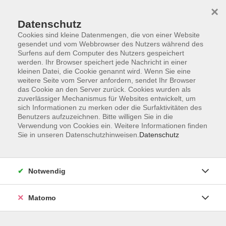
Startseite
Informationen
Über uns
Service
Kontakt
×
Datenschutz
Cookies sind kleine Datenmengen, die von einer Website
gesendet und vom Webbrowser des Nutzers während des
Surfens auf dem Computer des Nutzers gespeichert
werden. Ihr Browser speichert jede Nachricht in einer
kleinen Datei, die Cookie genannt wird. Wenn Sie eine
Skip to main content
weitere Seite vom Server anfordern, sendet Ihr Browser
das Cookie an den Server zurück. Cookies wurden als
zuverlässiger Mechanismus für Websites entwickelt, um
Der Kurs konnte nicht gefunden werden.
sich Informationen zu merken oder die Surfaktivitäten des
Benutzers aufzuzeichnen. Bitte willigen Sie in die
Verwendung von Cookies ein. Weitere Informationen finden
Sie in unseren Datenschutzhinweisen.
Datenschutz
AGB
Impressum
Notwendig
Datenschutzerklärung
Widerrufsbelehrung
Matomo
Barrierefreiheit
Widerruf