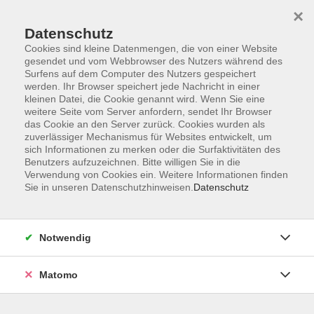
Startseite
Informationen
Über uns
Service
Kontakt
×
Datenschutz
Cookies sind kleine Datenmengen, die von einer Website
gesendet und vom Webbrowser des Nutzers während des
Surfens auf dem Computer des Nutzers gespeichert
werden. Ihr Browser speichert jede Nachricht in einer
kleinen Datei, die Cookie genannt wird. Wenn Sie eine
Skip to main content
weitere Seite vom Server anfordern, sendet Ihr Browser
das Cookie an den Server zurück. Cookies wurden als
zuverlässiger Mechanismus für Websites entwickelt, um
Der Kurs konnte nicht gefunden werden.
sich Informationen zu merken oder die Surfaktivitäten des
Benutzers aufzuzeichnen. Bitte willigen Sie in die
Verwendung von Cookies ein. Weitere Informationen finden
Sie in unseren Datenschutzhinweisen.
Datenschutz
AGB
Impressum
Notwendig
Datenschutzerklärung
Widerrufsbelehrung
Matomo
Barrierefreiheit
Widerruf