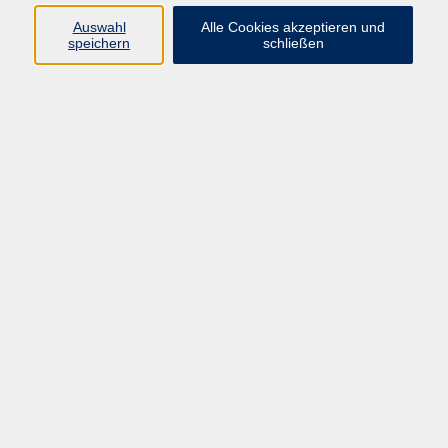
Auswahl
Alle Cookies akzeptieren und
speichern
schließen
Programm
Beruf
Kultur
Sprachen
Gesundheit
Gesellschaft
Junge vhs
Digitales Lernen
Schulabschlüsse
Deutsch-Kurse
Inhalte