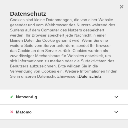
Startseite
Informationen
Über uns
Service
Kontakt
×
Datenschutz
Cookies sind kleine Datenmengen, die von einer Website
gesendet und vom Webbrowser des Nutzers während des
Surfens auf dem Computer des Nutzers gespeichert
werden. Ihr Browser speichert jede Nachricht in einer
kleinen Datei, die Cookie genannt wird. Wenn Sie eine
Skip to main content
weitere Seite vom Server anfordern, sendet Ihr Browser
das Cookie an den Server zurück. Cookies wurden als
zuverlässiger Mechanismus für Websites entwickelt, um
Der Kurs konnte nicht gefunden werden.
sich Informationen zu merken oder die Surfaktivitäten des
Benutzers aufzuzeichnen. Bitte willigen Sie in die
Verwendung von Cookies ein. Weitere Informationen finden
Sie in unseren Datenschutzhinweisen.
Datenschutz
AGB
Impressum
Notwendig
Datenschutzerklärung
Widerrufsbelehrung
Matomo
Barrierefreiheit
Widerruf