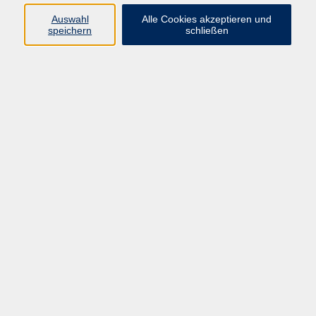
Auswahl
Alle Cookies akzeptieren und
speichern
schließen
Programm
Beruf
Kultur
Sprachen
Gesundheit
Gesellschaft
Junge vhs
Digitales Lernen
Schulabschlüsse
Deutsch-Kurse
Inhalte