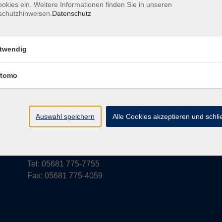
okies ein. Weitere Informationen finden Sie in unseren
schutzhinweisen.
Datenschutz
rufsbelehrung
Barrierefreiheit
Widerruf
twendig
tomo
vhs Schwalm-Eder
Parkstraße 6
Auswahl speichern
Alle Cookies akzeptieren und schl
34576 Homberg (Efze)
vhs@schwalm-eder-kreis.de
Tel: 05681 775-7755
Fax: 05681 775-4059