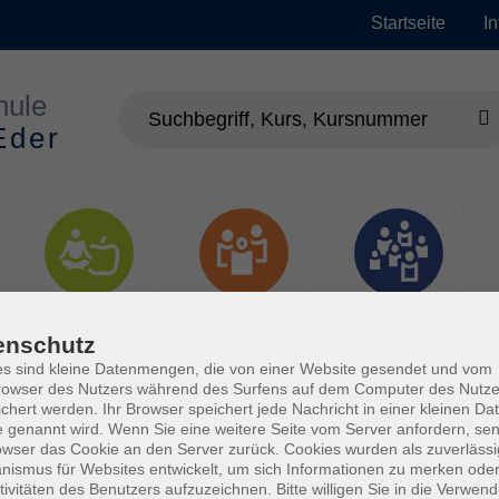
Startseite
I
Gesundheit
Gesellschaft
Junge vhs
enschutz
s sind kleine Datenmengen, die von einer Website gesendet und vom
owser des Nutzers während des Surfens auf dem Computer des Nutze
chert werden. Ihr Browser speichert jede Nachricht in einer kleinen Dat
 genannt wird. Wenn Sie eine weitere Seite vom Server anfordern, se
owser das Cookie an den Server zurück. Cookies wurden als zuverlässi
ismus für Websites entwickelt, um sich Informationen zu merken oder
tivitäten des Benutzers aufzuzeichnen. Bitte willigen Sie in die Verwen