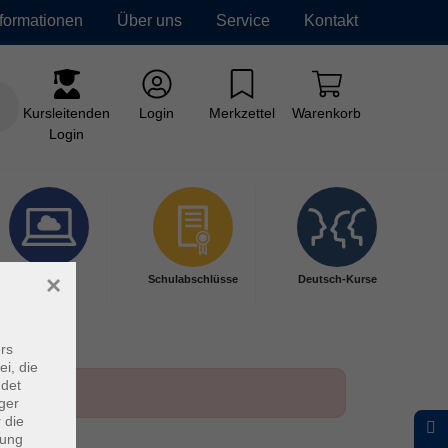
nformationen
Über uns
Service
Kontakt
Kursleitenden
Login
Merkzettel
Warenkorb
Login
×
Digitales
Schulabschlüsse
Deutsch-Kurse
Lernen
rs
ei, die
ndet
ger
 die
dung