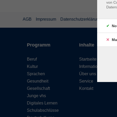
von Co
Daten
AGB
Impressum
Datenschutzerklärung
Wider
No
Ma
Programm
Inhalte
Beruf
Startseite
Kultur
Informationen
Sprachen
Über uns
Gesundheit
Service
Gesellschaft
Kontakt
Junge vhs
Digitales Lernen
Schulabschlüsse