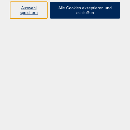
Auswahl
Alle Cookies akzeptieren und
speichern
schließen
Programm
Beruf
Kultur
Sprachen
Gesundheit
Gesellschaft
Junge vhs
Digitales Lernen
Schulabschlüsse
Deutsch-Kurse
Inhalte