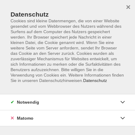
Startseite
Informationen
Über uns
Service
Kontakt
×
Datenschutz
Cookies sind kleine Datenmengen, die von einer Website
gesendet und vom Webbrowser des Nutzers während des
Surfens auf dem Computer des Nutzers gespeichert
werden. Ihr Browser speichert jede Nachricht in einer
kleinen Datei, die Cookie genannt wird. Wenn Sie eine
Skip to main content
weitere Seite vom Server anfordern, sendet Ihr Browser
das Cookie an den Server zurück. Cookies wurden als
zuverlässiger Mechanismus für Websites entwickelt, um
Der Kurs konnte nicht gefunden werden.
sich Informationen zu merken oder die Surfaktivitäten des
Benutzers aufzuzeichnen. Bitte willigen Sie in die
Verwendung von Cookies ein. Weitere Informationen finden
Sie in unseren Datenschutzhinweisen.
Datenschutz
AGB
Impressum
Notwendig
Datenschutzerklärung
Widerrufsbelehrung
Matomo
Barrierefreiheit
Widerruf