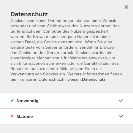
Startseite
Informationen
Über uns
Service
Kontakt
×
Datenschutz
Cookies sind kleine Datenmengen, die von einer Website
gesendet und vom Webbrowser des Nutzers während des
Surfens auf dem Computer des Nutzers gespeichert
werden. Ihr Browser speichert jede Nachricht in einer
kleinen Datei, die Cookie genannt wird. Wenn Sie eine
Skip to main content
weitere Seite vom Server anfordern, sendet Ihr Browser
das Cookie an den Server zurück. Cookies wurden als
zuverlässiger Mechanismus für Websites entwickelt, um
Der Kurs konnte nicht gefunden werden.
sich Informationen zu merken oder die Surfaktivitäten des
Benutzers aufzuzeichnen. Bitte willigen Sie in die
Verwendung von Cookies ein. Weitere Informationen finden
Sie in unseren Datenschutzhinweisen.
Datenschutz
AGB
Impressum
Notwendig
Datenschutzerklärung
Widerrufsbelehrung
Matomo
Barrierefreiheit
Widerruf