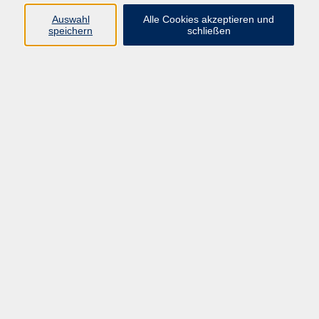
Auswahl
Alle Cookies akzeptieren und
speichern
schließen
Programm
Beruf
Kultur
Sprachen
Gesundheit
Gesellschaft
Junge vhs
Digitales Lernen
Schulabschlüsse
Deutsch-Kurse
Inhalte