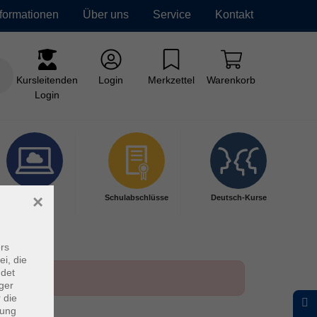
nformationen
Über uns
Service
Kontakt
Kursleitenden
Login
Merkzettel
Warenkorb
Login
×
Digitales
Schulabschlüsse
Deutsch-Kurse
Lernen
rs
ei, die
ndet
ger
 die
dung