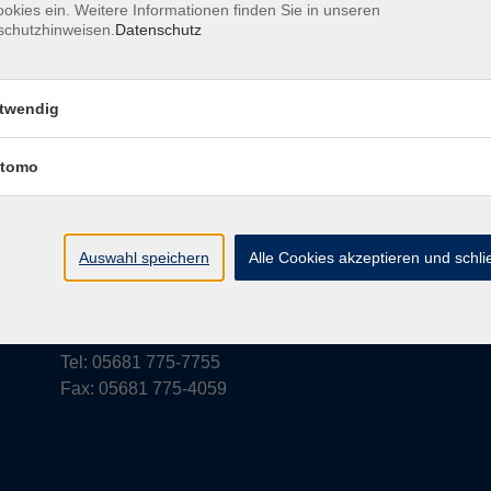
okies ein. Weitere Informationen finden Sie in unseren
schutzhinweisen.
Datenschutz
rufsbelehrung
Barrierefreiheit
Widerruf
twendig
tomo
vhs Schwalm-Eder
Parkstraße 6
Auswahl speichern
Alle Cookies akzeptieren und schl
34576 Homberg (Efze)
vhs@schwalm-eder-kreis.de
Tel: 05681 775-7755
Fax: 05681 775-4059