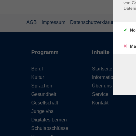
von Co
Daten
AGB
Impressum
Datenschutzerklärung
Wider
No
Ma
Programm
Inhalte
Beruf
Startseite
Kultur
Informationen
Sprachen
Über uns
Gesundheit
Service
Gesellschaft
Kontakt
Junge vhs
Digitales Lernen
Schulabschlüsse