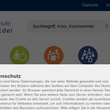
Startseite
I
Gesundheit
Gesellschaft
Junge vhs
enschutz
s sind kleine Datenmengen, die von einer Website gesendet und vom
owser des Nutzers während des Surfens auf dem Computer des Nutze
chert werden. Ihr Browser speichert jede Nachricht in einer kleinen Dat
 genannt wird. Wenn Sie eine weitere Seite vom Server anfordern, se
owser das Cookie an den Server zurück. Cookies wurden als zuverlässi
ismus für Websites entwickelt, um sich Informationen zu merken oder
tivitäten des Benutzers aufzuzeichnen. Bitte willigen Sie in die Verwen