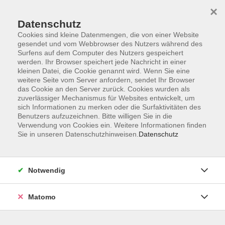
Startseite
Informationen
Über uns
Service
Kontakt
×
Datenschutz
Cookies sind kleine Datenmengen, die von einer Website
gesendet und vom Webbrowser des Nutzers während des
Surfens auf dem Computer des Nutzers gespeichert
werden. Ihr Browser speichert jede Nachricht in einer
kleinen Datei, die Cookie genannt wird. Wenn Sie eine
Skip to main content
weitere Seite vom Server anfordern, sendet Ihr Browser
das Cookie an den Server zurück. Cookies wurden als
zuverlässiger Mechanismus für Websites entwickelt, um
Der Kurs konnte nicht gefunden werden.
sich Informationen zu merken oder die Surfaktivitäten des
Benutzers aufzuzeichnen. Bitte willigen Sie in die
Verwendung von Cookies ein. Weitere Informationen finden
Sie in unseren Datenschutzhinweisen.
Datenschutz
AGB
Impressum
Notwendig
Datenschutzerklärung
Widerrufsbelehrung
Matomo
Barrierefreiheit
Widerruf