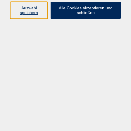
Auswahl
Alle Cookies akzeptieren und
speichern
schließen
Programm
Beruf
Kultur
Sprachen
Gesundheit
Gesellschaft
Junge vhs
Digitales Lernen
Schulabschlüsse
Deutsch-Kurse
Inhalte