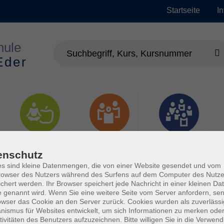
Startseite
I
Gesundheit
Gesellschaft
Junge vhs
enschutz
s sind kleine Datenmengen, die von einer Website gesendet und vom
owser des Nutzers während des Surfens auf dem Computer des Nutze
chert werden. Ihr Browser speichert jede Nachricht in einer kleinen Dat
 genannt wird. Wenn Sie eine weitere Seite vom Server anfordern, se
owser das Cookie an den Server zurück. Cookies wurden als zuverlässi
ismus für Websites entwickelt, um sich Informationen zu merken oder
tivitäten des Benutzers aufzuzeichnen. Bitte willigen Sie in die Verwen