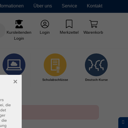
nformationen
Über uns
Service
Kontakt
Kursleitenden
Login
Merkzettel
Warenkorb
Login
×
Digitales
Schulabschlüsse
Deutsch-Kurse
Lernen
rs
ei, die
ndet
ger
 die
dung