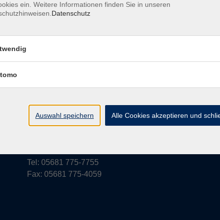
okies ein. Weitere Informationen finden Sie in unseren
schutzhinweisen.
Datenschutz
rufsbelehrung
Barrierefreiheit
Widerruf
twendig
tomo
vhs Schwalm-Eder
Parkstraße 6
Auswahl speichern
Alle Cookies akzeptieren und schl
34576 Homberg (Efze)
vhs@schwalm-eder-kreis.de
Tel: 05681 775-7755
Fax: 05681 775-4059