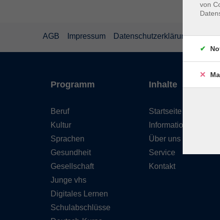
von Co
Daten
AGB
Impressum
Datenschutzerklärung
Wider
No
Ma
Programm
Inhalte
Beruf
Startseite
Kultur
Informationen
Sprachen
Über uns
Gesundheit
Service
Gesellschaft
Kontakt
Junge vhs
Digitales Lernen
Schulabschlüsse