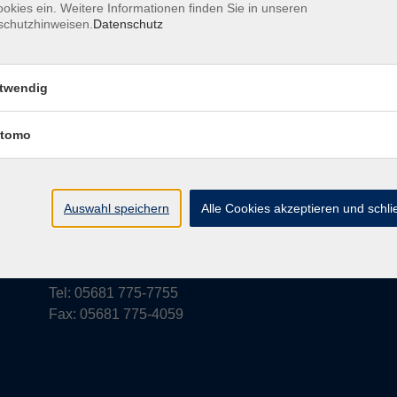
okies ein. Weitere Informationen finden Sie in unseren
schutzhinweisen.
Datenschutz
rufsbelehrung
Barrierefreiheit
Widerruf
twendig
tomo
vhs Schwalm-Eder
Parkstraße 6
Auswahl speichern
Alle Cookies akzeptieren und schl
34576 Homberg (Efze)
vhs@schwalm-eder-kreis.de
Tel: 05681 775-7755
Fax: 05681 775-4059