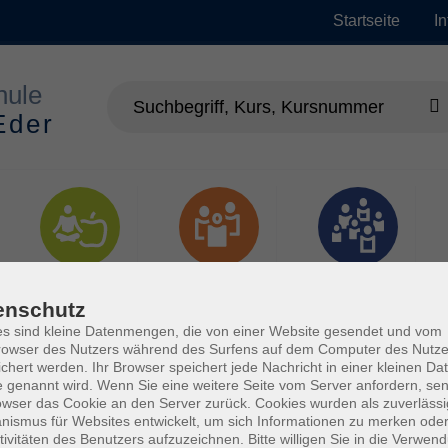
Startseite
I
Gesundheit
Gesellschaft
Junge vhs
enschutz
s sind kleine Datenmengen, die von einer Website gesendet und vom
owser des Nutzers während des Surfens auf dem Computer des Nutze
chert werden. Ihr Browser speichert jede Nachricht in einer kleinen Dat
 genannt wird. Wenn Sie eine weitere Seite vom Server anfordern, se
owser das Cookie an den Server zurück. Cookies wurden als zuverlässi
ismus für Websites entwickelt, um sich Informationen zu merken oder
tivitäten des Benutzers aufzuzeichnen. Bitte willigen Sie in die Verwen