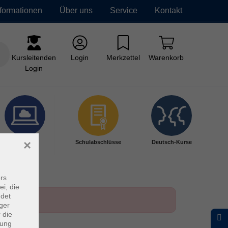
nformationen
Über uns
Service
Kontakt
Kursleitenden
Login
Merkzettel
Warenkorb
Login
×
Digitales
Schulabschlüsse
Deutsch-Kurse
Lernen
rs
ei, die
ndet
ger
 die
dung