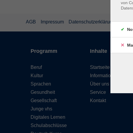
von Co
Daten
AGB
Impressum
Datenschutzerklärung
Wider
No
Ma
Programm
Inhalte
Beruf
Startseite
Kultur
Informationen
Sprachen
Über uns
Gesundheit
Service
Gesellschaft
Kontakt
Junge vhs
Digitales Lernen
Schulabschlüsse