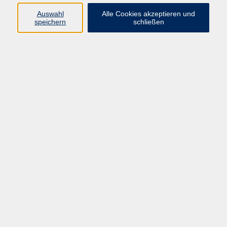
Auswahl
Alle Cookies akzeptieren und
speichern
schließen
Programm
Beruf
Kultur
Sprachen
Gesundheit
Gesellschaft
Junge vhs
Digitales Lernen
Schulabschlüsse
Deutsch-Kurse
Inhalte