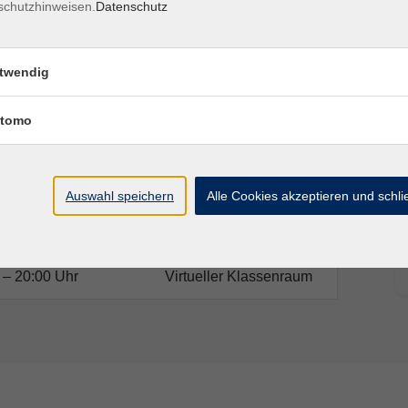
schutzhinweisen.
Datenschutz
twendig
Ort / Raum
tomo
:30 – 20:00 Uhr
Virtueller Klassenraum
:30 – 20:00 Uhr
Virtueller Klassenraum
Auswahl speichern
Alle Cookies akzeptieren und schl
:30 – 20:00 Uhr
Virtueller Klassenraum
 – 20:00 Uhr
Virtueller Klassenraum