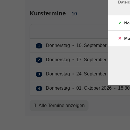
Daten
Kurstermine
10
No
Ma
Donnerstag
•
10. September 2026
•
18
1
Donnerstag
•
17. September 2026
•
18
2
Donnerstag
•
24. September 2026
•
18
3
Donnerstag
•
01. Oktober 2026
•
18:30
4
Alle Termine anzeigen