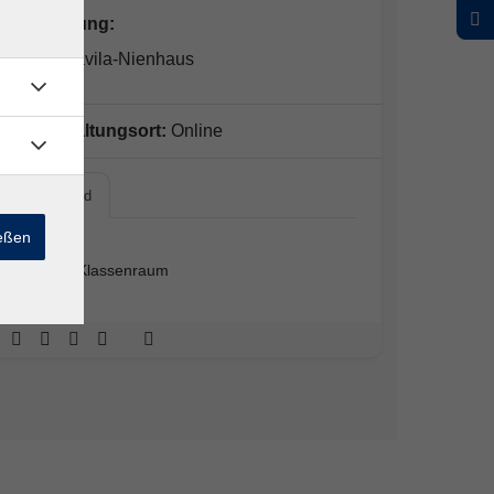
Kursleitung:
Adela Davila-Nienhaus
Veranstaltungsort:
Online
vhs cloud
ießen
vhs cloud
Virtueller Klassenraum