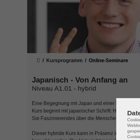
Sie sind hier:
Kursprogramm
Online-Seminare
Japanisch - Von Anfang an
Niveau A1.01 - hybrid
Eine Begegnung mit Japan und einer Muttersprachl
Kurs beginnt mit japanischer Schrift: Hiragana,
Dat
Sie Faszinierendes über die Menschen, ihre Leb
Cookie
Webbr
gespei
Dieser hybride Kurs kann in Präsenz in Homberg
Cookie