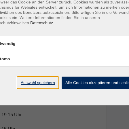
lweise Englisch sein.
owser das Cookie an den Server zurück. Cookies wurden als zuverlässi
ismus für Websites entwickelt, um sich Informationen zu merken oder
tivitäten des Benutzers aufzuzeichnen. Bitte willigen Sie in die Verwen
okies ein. Weitere Informationen finden Sie in unseren
schutzhinweisen.
Datenschutz
n
egeben
twendig
tomo
Ort / Raum
Auswahl speichern
Alle Cookies akzeptieren und schl
 19:15 Uhr
 19:15 Uhr
 19:15 Uhr
:15 Uhr