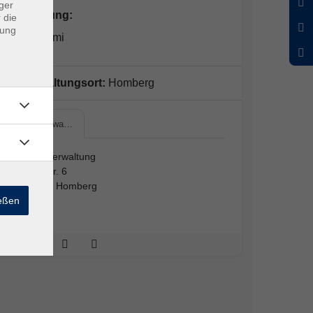
ger
Kursleitung:
 die
dung
Akiko Izumi
Veranstaltungsort:
Homberg
Kreisverwa…
Kreisverwaltung
Parkstr. 6
34576 Homberg
ießen
A 112