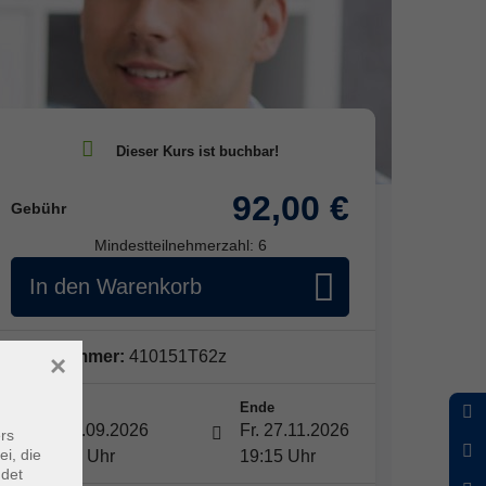
92,00 €
Gebühr
Mindestteilnehmerzahl: 6
In den Warenkorb
Kursnummer:
410151T62z
×
Start
Ende
Fr. 11.09.2026
Fr. 27.11.2026
rs
ei, die
17:45 Uhr
19:15 Uhr
ndet