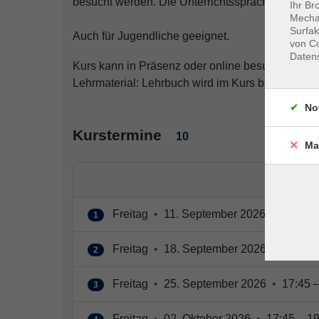
besucht werden. Die Unterrichtssprache kann tei
Ihr Br
Mechan
Surfak
Auch für Jugendliche geeignet.
von Co
Daten
Kurs kann in Präsenz oder online besucht werde
Lehrmaterial: Lehrbuch wird im Kurs bekannt g
No
Kurstermine
10
Ma
Freitag
•
11. September 2026
•
17:45 –
1
Freitag
•
18. September 2026
•
17:45 –
2
Freitag
•
25. September 2026
•
17:45 –
3
Freitag
•
02. Oktober 2026
•
17:45 – 19