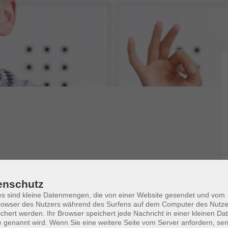
erin. Vorkenntnisse sind nicht erforderlich. Der
 Katakana und einfachen Sätzen. Außerdem lernen
enschutz
ensweise und die japanische Kultur.
s sind kleine Datenmengen, die von einer Website gesendet und vom
owser des Nutzers während des Surfens auf dem Computer des Nutze
chert werden. Ihr Browser speichert jede Nachricht in einer kleinen Dat
 und/oder online in der vhs.cloud (DSGVO-konform)
 genannt wird. Wenn Sie eine weitere Seite vom Server anfordern, se