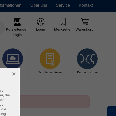
nformationen
Über uns
Service
Kontakt
Kursleitenden
Login
Merkzettel
Warenkorb
Login
×
Digitales
Schulabschlüsse
Deutsch-Kurse
Lernen
rs
ei, die
ndet
ger
 die
dung