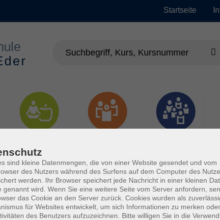
Startseite
I
Gesundheit
Gesellschaft
Junge vhs
enschutz
s sind kleine Datenmengen, die von einer Website gesendet und vom
owser des Nutzers während des Surfens auf dem Computer des Nutze
chert werden. Ihr Browser speichert jede Nachricht in einer kleinen Dat
 genannt wird. Wenn Sie eine weitere Seite vom Server anfordern, se
owser das Cookie an den Server zurück. Cookies wurden als zuverlässi
ismus für Websites entwickelt, um sich Informationen zu merken oder
tivitäten des Benutzers aufzuzeichnen. Bitte willigen Sie in die Verwen