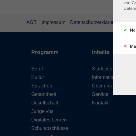
von Co
Daten
AGB
Impressum
Datenschutzerklärung
Wider
No
Ma
Programm
Inhalte
Beruf
Startseite
Kultur
Informationen
Sprachen
Über uns
Gesundheit
Service
Gesellschaft
Kontakt
Junge vhs
Digitales Lernen
Schulabschlüsse