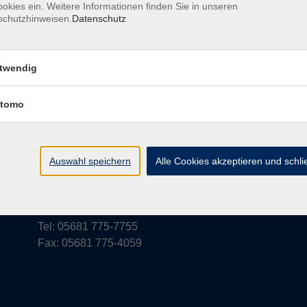
okies ein. Weitere Informationen finden Sie in unseren
schutzhinweisen.
Datenschutz
rufsbelehrung
Barrierefreiheit
Widerruf
twendig
tomo
vhs Schwalm-Eder
Parkstraße 6
Auswahl speichern
Alle Cookies akzeptieren und schl
34576 Homberg (Efze)
vhs@schwalm-eder-kreis.de
Tel: 05681 775-7755
Fax: 05681 775-4059