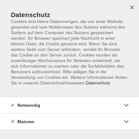
Startseite
Informationen
Über uns
Service
Kontakt
×
Datenschutz
Cookies sind kleine Datenmengen, die von einer Website
gesendet und vom Webbrowser des Nutzers während des
Surfens auf dem Computer des Nutzers gespeichert
werden. Ihr Browser speichert jede Nachricht in einer
kleinen Datei, die Cookie genannt wird. Wenn Sie eine
Skip to main content
weitere Seite vom Server anfordern, sendet Ihr Browser
das Cookie an den Server zurück. Cookies wurden als
zuverlässiger Mechanismus für Websites entwickelt, um
Der Kurs konnte nicht gefunden werden.
sich Informationen zu merken oder die Surfaktivitäten des
Benutzers aufzuzeichnen. Bitte willigen Sie in die
Verwendung von Cookies ein. Weitere Informationen finden
Sie in unseren Datenschutzhinweisen.
Datenschutz
AGB
Impressum
Notwendig
Datenschutzerklärung
Widerrufsbelehrung
Matomo
Barrierefreiheit
Widerruf