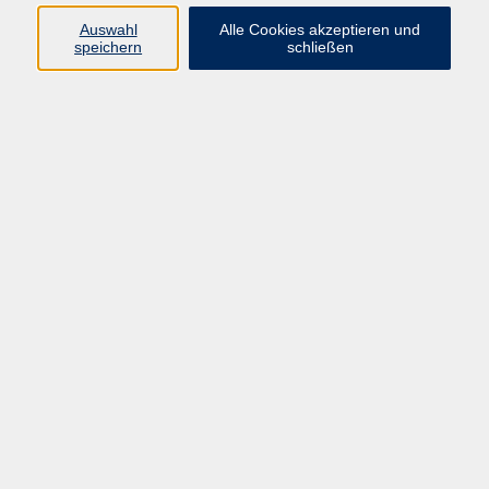
Auswahl
Alle Cookies akzeptieren und
speichern
schließen
Programm
Beruf
Kultur
Sprachen
Gesundheit
Gesellschaft
Junge vhs
Digitales Lernen
Schulabschlüsse
Deutsch-Kurse
Inhalte