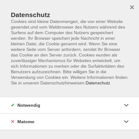
Startseite
Informationen
Über uns
Service
Kontakt
×
Datenschutz
Cookies sind kleine Datenmengen, die von einer Website
gesendet und vom Webbrowser des Nutzers während des
Surfens auf dem Computer des Nutzers gespeichert
werden. Ihr Browser speichert jede Nachricht in einer
kleinen Datei, die Cookie genannt wird. Wenn Sie eine
Skip to main content
weitere Seite vom Server anfordern, sendet Ihr Browser
das Cookie an den Server zurück. Cookies wurden als
zuverlässiger Mechanismus für Websites entwickelt, um
Der Kurs konnte nicht gefunden werden.
sich Informationen zu merken oder die Surfaktivitäten des
Benutzers aufzuzeichnen. Bitte willigen Sie in die
Verwendung von Cookies ein. Weitere Informationen finden
Sie in unseren Datenschutzhinweisen.
Datenschutz
AGB
Impressum
Notwendig
Datenschutzerklärung
Widerrufsbelehrung
Matomo
Barrierefreiheit
Widerruf