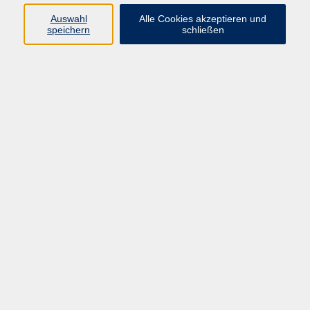
Auswahl
Alle Cookies akzeptieren und
speichern
schließen
Programm
Beruf
Kultur
Sprachen
Gesundheit
Gesellschaft
Junge vhs
Digitales Lernen
Schulabschlüsse
Deutsch-Kurse
Inhalte