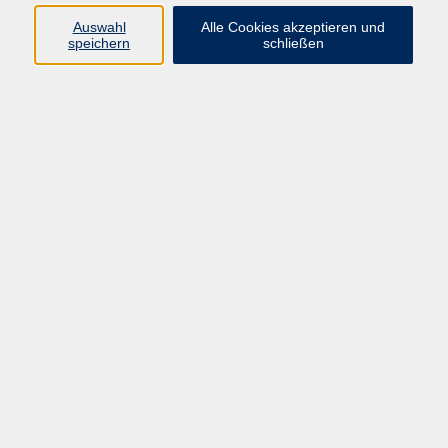
Programmbereiche Gesellschaft und
Auswahl
Alle Cookies akzeptieren und
Kultur; Tagespflege
speichern
schließen
05681 775-4041
ramona.stueckradt@schwalm-
eder-kreis.de
Tanja Miller
Programmbereichsleitung Kultur,
Schulabschlüsse, Pädagogische
Qualifizierung
05681 775-4042
tanja.miller@schwalm-eder-
kreis.de
Ergebnisse filtern
Let’s dance - Lust auf Tanzen