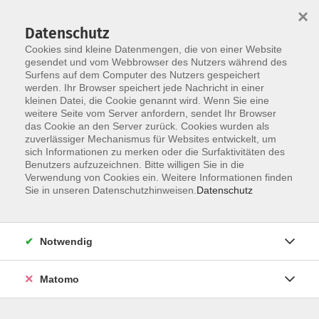
Startseite
Informationen
Über uns
Service
Kontakt
×
Datenschutz
Cookies sind kleine Datenmengen, die von einer Website
gesendet und vom Webbrowser des Nutzers während des
Surfens auf dem Computer des Nutzers gespeichert
werden. Ihr Browser speichert jede Nachricht in einer
kleinen Datei, die Cookie genannt wird. Wenn Sie eine
Skip to main content
weitere Seite vom Server anfordern, sendet Ihr Browser
das Cookie an den Server zurück. Cookies wurden als
zuverlässiger Mechanismus für Websites entwickelt, um
sich Informationen zu merken oder die Surfaktivitäten des
Discofox
Benutzers aufzuzeichnen. Bitte willigen Sie in die
Verwendung von Cookies ein. Weitere Informationen finden
Sie in unseren Datenschutzhinweisen.
Datenschutz
Notwendig
5 Kurse
Matomo
zurück zu Tanzen
Ramona Stückradt