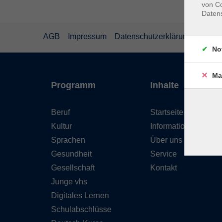
von Co
Daten
AGB
Impressum
Datenschutzerklärung
Wider
No
Ma
Programm
Inhalte
Beruf
Startseite
Kultur
Informationen
Sprachen
Über uns
Gesundheit
Service
Gesellschaft
Kontakt
Junge vhs
Digitales Lernen
Schulabschlüsse