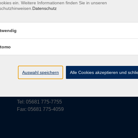
okies ein. Weitere Informationen finden Sie in unseren
schutzhinweisen.
Datenschutz
rufsbelehrung
Barrierefreiheit
Widerruf
twendig
tomo
vhs Schwalm-Eder
Parkstraße 6
Auswahl speichern
Alle Cookies akzeptieren und schl
34576 Homberg (Efze)
vhs@schwalm-eder-kreis.de
Tel: 05681 775-7755
Fax: 05681 775-4059