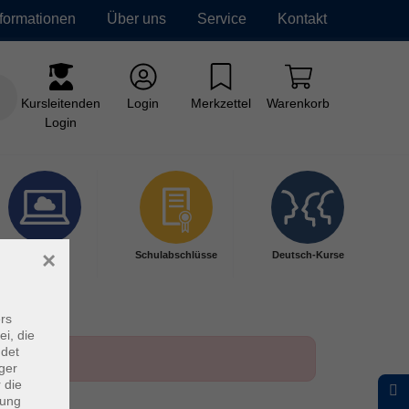
nformationen
Über uns
Service
Kontakt
Kursleitenden
Login
Merkzettel
Warenkorb
Login
×
Digitales
Schulabschlüsse
Deutsch-Kurse
Lernen
rs
ei, die
ndet
ger
 die
dung