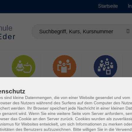
Startseite
I
Gesundheit
Gesellschaft
Junge vhs
enschutz
s sind kleine Datenmengen, die von einer Website gesendet und vom
owser des Nutzers während des Surfens auf dem Computer des Nutze
chert werden. Ihr Browser speichert jede Nachricht in einer kleinen Dat
 genannt wird. Wenn Sie eine weitere Seite vom Server anfordern, se
owser das Cookie an den Server zurück. Cookies wurden als zuverlässi
ismus für Websites entwickelt, um sich Informationen zu merken oder
tivitäten des Benutzers aufzuzeichnen. Bitte willigen Sie in die Verwen