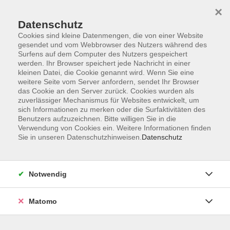
Startseite
Informationen
Über uns
Service
Kontakt
×
Datenschutz
Cookies sind kleine Datenmengen, die von einer Website
gesendet und vom Webbrowser des Nutzers während des
Surfens auf dem Computer des Nutzers gespeichert
werden. Ihr Browser speichert jede Nachricht in einer
kleinen Datei, die Cookie genannt wird. Wenn Sie eine
Skip to main content
weitere Seite vom Server anfordern, sendet Ihr Browser
das Cookie an den Server zurück. Cookies wurden als
zuverlässiger Mechanismus für Websites entwickelt, um
Der Kurs konnte nicht gefunden werden.
sich Informationen zu merken oder die Surfaktivitäten des
Benutzers aufzuzeichnen. Bitte willigen Sie in die
Verwendung von Cookies ein. Weitere Informationen finden
Sie in unseren Datenschutzhinweisen.
Datenschutz
AGB
Impressum
Notwendig
Datenschutzerklärung
Widerrufsbelehrung
Matomo
Barrierefreiheit
Widerruf