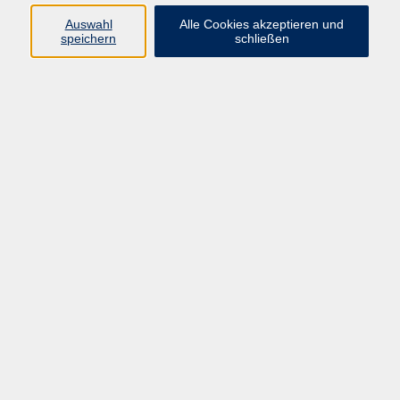
Auswahl
Alle Cookies akzeptieren und
speichern
schließen
Programm
Beruf
Kultur
Sprachen
Gesundheit
Gesellschaft
Junge vhs
Digitales Lernen
Schulabschlüsse
Deutsch-Kurse
Inhalte