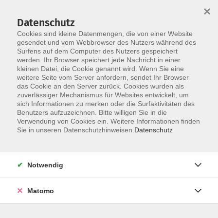
Startseite
Informationen
Über uns
Service
Kontakt
×
Datenschutz
Cookies sind kleine Datenmengen, die von einer Website
gesendet und vom Webbrowser des Nutzers während des
Surfens auf dem Computer des Nutzers gespeichert
werden. Ihr Browser speichert jede Nachricht in einer
kleinen Datei, die Cookie genannt wird. Wenn Sie eine
Skip to main content
weitere Seite vom Server anfordern, sendet Ihr Browser
das Cookie an den Server zurück. Cookies wurden als
zuverlässiger Mechanismus für Websites entwickelt, um
sich Informationen zu merken oder die Surfaktivitäten des
Benutzers aufzuzeichnen. Bitte willigen Sie in die
Verwendung von Cookies ein. Weitere Informationen finden
Sie in unseren Datenschutzhinweisen.
Datenschutz
Sie sind hier:
Notwendig
Kursprogramm
Kultur
Malen, Zeichnen, Drucktechniken
Matomo
Malen mit Erden, Öl und Acryl