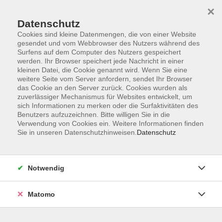
Startseite
Informationen
Über uns
Service
Kontakt
×
Datenschutz
Cookies sind kleine Datenmengen, die von einer Website
gesendet und vom Webbrowser des Nutzers während des
Surfens auf dem Computer des Nutzers gespeichert
werden. Ihr Browser speichert jede Nachricht in einer
kleinen Datei, die Cookie genannt wird. Wenn Sie eine
Skip to main content
weitere Seite vom Server anfordern, sendet Ihr Browser
das Cookie an den Server zurück. Cookies wurden als
zuverlässiger Mechanismus für Websites entwickelt, um
Der Kurs konnte nicht gefunden werden.
sich Informationen zu merken oder die Surfaktivitäten des
Benutzers aufzuzeichnen. Bitte willigen Sie in die
Verwendung von Cookies ein. Weitere Informationen finden
Sie in unseren Datenschutzhinweisen.
Datenschutz
AGB
Impressum
Notwendig
Datenschutzerklärung
Widerrufsbelehrung
Matomo
Barrierefreiheit
Widerruf