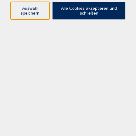
Auswahl
Alle Cookies akzeptieren und
speichern
schließen
Programm
Beruf
Kultur
Sprachen
Gesundheit
Gesellschaft
Junge vhs
Digitales Lernen
Schulabschlüsse
Deutsch-Kurse
Inhalte