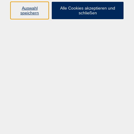
Auswahl
Alle Cookies akzeptieren und
speichern
schließen
Programm
Beruf
Kultur
Sprachen
Gesundheit
Gesellschaft
Junge vhs
Digitales Lernen
Schulabschlüsse
Deutsch-Kurse
Inhalte