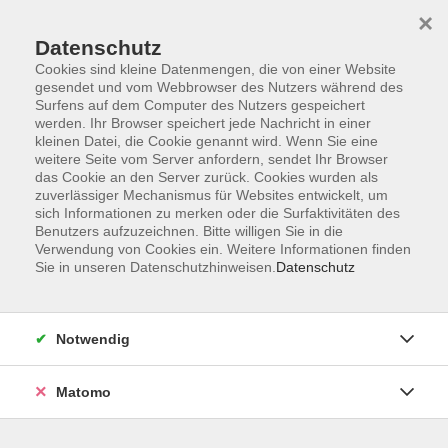
Startseite
Informationen
Über uns
Service
Kontakt
×
Datenschutz
Cookies sind kleine Datenmengen, die von einer Website
gesendet und vom Webbrowser des Nutzers während des
Surfens auf dem Computer des Nutzers gespeichert
werden. Ihr Browser speichert jede Nachricht in einer
kleinen Datei, die Cookie genannt wird. Wenn Sie eine
Skip to main content
weitere Seite vom Server anfordern, sendet Ihr Browser
das Cookie an den Server zurück. Cookies wurden als
zuverlässiger Mechanismus für Websites entwickelt, um
Der Kurs konnte nicht gefunden werden.
sich Informationen zu merken oder die Surfaktivitäten des
Benutzers aufzuzeichnen. Bitte willigen Sie in die
Verwendung von Cookies ein. Weitere Informationen finden
Sie in unseren Datenschutzhinweisen.
Datenschutz
AGB
Impressum
Notwendig
Datenschutzerklärung
Widerrufsbelehrung
Matomo
Barrierefreiheit
Widerruf