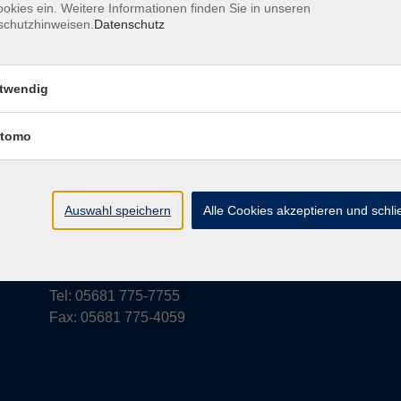
okies ein. Weitere Informationen finden Sie in unseren
schutzhinweisen.
Datenschutz
rufsbelehrung
Barrierefreiheit
Widerruf
twendig
tomo
vhs Schwalm-Eder
Parkstraße 6
Auswahl speichern
Alle Cookies akzeptieren und schl
34576 Homberg (Efze)
vhs@schwalm-eder-kreis.de
Tel: 05681 775-7755
Fax: 05681 775-4059