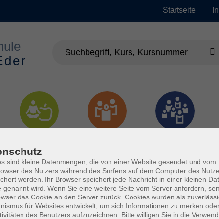
Startseite
I
Gesundheit
Gesellschaft
Junge vhs
enschutz
s sind kleine Datenmengen, die von einer Website gesendet und vom
owser des Nutzers während des Surfens auf dem Computer des Nutze
chert werden. Ihr Browser speichert jede Nachricht in einer kleinen Dat
 genannt wird. Wenn Sie eine weitere Seite vom Server anfordern, se
owser das Cookie an den Server zurück. Cookies wurden als zuverlässi
ismus für Websites entwickelt, um sich Informationen zu merken oder
tivitäten des Benutzers aufzuzeichnen. Bitte willigen Sie in die Verwen