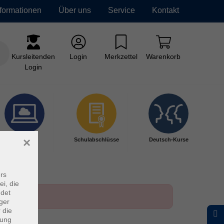
nformationen
Über uns
Service
Kontakt
Kursleitenden
Login
Merkzettel
Warenkorb
Login
×
Digitales
Schulabschlüsse
Deutsch-Kurse
Lernen
rs
ei, die
ndet
ger
 die
dung