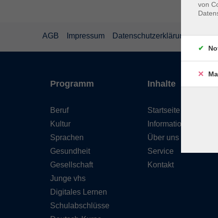
von Co
Daten
AGB
Impressum
Datenschutzerklärung
Wider
No
Ma
Programm
Inhalte
Beruf
Startseite
Kultur
Informationen
Sprachen
Über uns
Gesundheit
Service
Gesellschaft
Kontakt
Junge vhs
Digitales Lernen
Schulabschlüsse