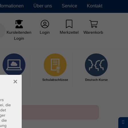
nformationen
Über uns
Service
Kontakt
Kursleitenden
Login
Merkzettel
Warenkorb
Login
×
Digitales
Schulabschlüsse
Deutsch-Kurse
Lernen
rs
ei, die
ndet
ger
 die
dung