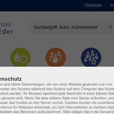
Startseite
I
Gesundheit
Gesellschaft
Junge vhs
enschutz
s sind kleine Datenmengen, die von einer Website gesendet und vom
owser des Nutzers während des Surfens auf dem Computer des Nutze
chert werden. Ihr Browser speichert jede Nachricht in einer kleinen Dat
 genannt wird. Wenn Sie eine weitere Seite vom Server anfordern, se
owser das Cookie an den Server zurück. Cookies wurden als zuverlässi
ismus für Websites entwickelt, um sich Informationen zu merken oder
tivitäten des Benutzers aufzuzeichnen. Bitte willigen Sie in die Verwen