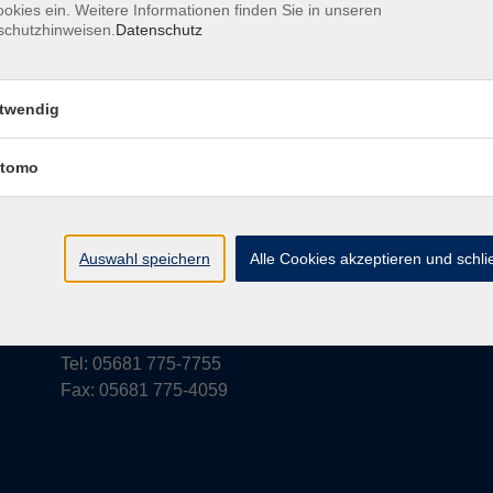
okies ein. Weitere Informationen finden Sie in unseren
schutzhinweisen.
Datenschutz
rufsbelehrung
Barrierefreiheit
Widerruf
twendig
tomo
vhs Schwalm-Eder
Parkstraße 6
Auswahl speichern
Alle Cookies akzeptieren und schl
34576 Homberg (Efze)
vhs@schwalm-eder-kreis.de
Tel: 05681 775-7755
Fax: 05681 775-4059