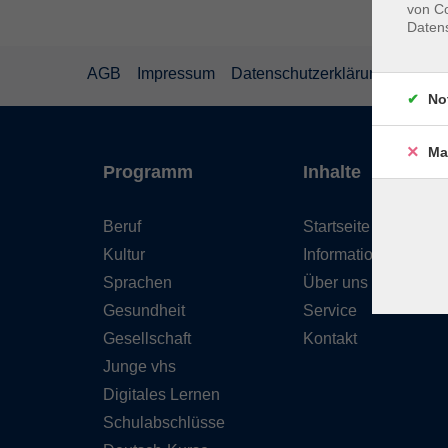
von Co
Daten
AGB
Impressum
Datenschutzerklärung
Wider
No
Ma
Programm
Inhalte
Beruf
Startseite
Kultur
Informationen
Sprachen
Über uns
Gesundheit
Service
Gesellschaft
Kontakt
Junge vhs
Digitales Lernen
Schulabschlüsse