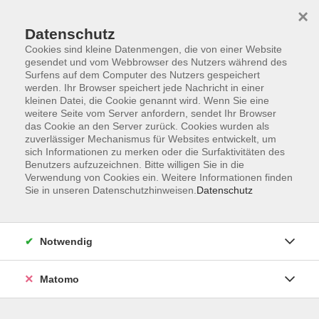
Startseite
Informationen
Über uns
Service
Kontakt
×
Datenschutz
Cookies sind kleine Datenmengen, die von einer Website
gesendet und vom Webbrowser des Nutzers während des
Surfens auf dem Computer des Nutzers gespeichert
werden. Ihr Browser speichert jede Nachricht in einer
kleinen Datei, die Cookie genannt wird. Wenn Sie eine
Skip to main content
weitere Seite vom Server anfordern, sendet Ihr Browser
das Cookie an den Server zurück. Cookies wurden als
zuverlässiger Mechanismus für Websites entwickelt, um
Der Kurs konnte nicht gefunden werden.
sich Informationen zu merken oder die Surfaktivitäten des
Benutzers aufzuzeichnen. Bitte willigen Sie in die
Verwendung von Cookies ein. Weitere Informationen finden
Sie in unseren Datenschutzhinweisen.
Datenschutz
AGB
Impressum
Notwendig
Datenschutzerklärung
Widerrufsbelehrung
Matomo
Barrierefreiheit
Widerruf