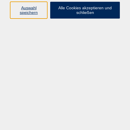
Auswahl
Alle Cookies akzeptieren und
speichern
schließen
Programm
Beruf
Kultur
Sprachen
Gesundheit
Gesellschaft
Junge vhs
Digitales Lernen
Schulabschlüsse
Deutsch-Kurse
Inhalte