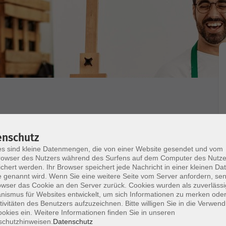
eben
enschutz
s sind kleine Datenmengen, die von einer Website gesendet und vom
imme singen?
owser des Nutzers während des Surfens auf dem Computer des Nutze
chert werden. Ihr Browser speichert jede Nachricht in einer kleinen Dat
mmen lösen. Singen ist eine Art von Sport.
 genannt wird. Wenn Sie eine weitere Seite vom Server anfordern, se
e das hinbekommen wollen, können Sie ohne
owser das Cookie an den Server zurück. Cookies wurden als zuverlässi
 das, durch Ihre Haltung auf der richtigen
ismus für Websites entwickelt, um sich Informationen zu merken oder
tivitäten des Benutzers aufzuzeichnen. Bitte willigen Sie in die Verwen
tig tief atmen.
okies ein. Weitere Informationen finden Sie in unseren
 nur mehr Spaß beim Singen, sondern der ganze
schutzhinweisen.
Datenschutz