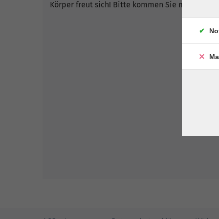
Körper freut sich! Bitte kommen Sie mit beque
No
Ma