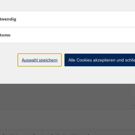
mer Kleidung und Interesse, Neues kennenzulernen.
twendig
tomo
Auswahl speichern
Alle Cookies akzeptieren und schl