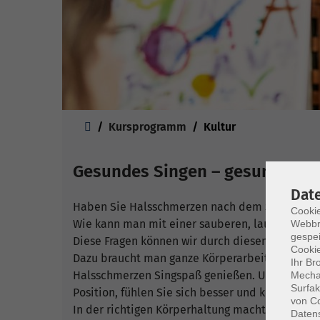
Sie sind hier:
Kursprogramm
Kultur
Gesundes Singen – gesundes L
Dat
Haben Sie Halsschmerzen nach dem Singen?
Cookie
Wie kann man mit einer sauberen, lauteren St
Webbr
gespei
Diese Fragen können wir durch diesen Kurs zusa
Cookie
Dazu braucht man ganze Körperarbeit. Wenn Si
Ihr Br
Halsschmerzen Singspaß genießen. Und nicht nur
Mechan
Surfak
Position, fühlen Sie sich besser und können rich
von Co
In der richtigen Körperhaltung macht es nicht
Daten