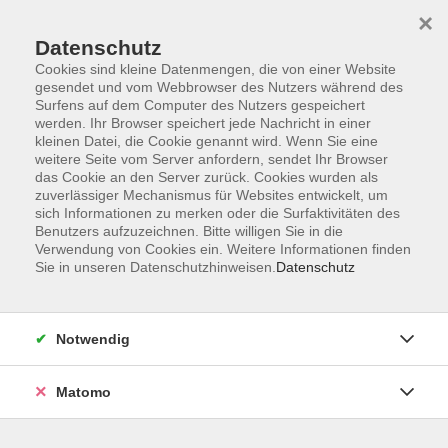
Startseite
Informationen
Über uns
Service
Kontakt
×
Datenschutz
Cookies sind kleine Datenmengen, die von einer Website
gesendet und vom Webbrowser des Nutzers während des
Surfens auf dem Computer des Nutzers gespeichert
werden. Ihr Browser speichert jede Nachricht in einer
kleinen Datei, die Cookie genannt wird. Wenn Sie eine
Skip to main content
weitere Seite vom Server anfordern, sendet Ihr Browser
das Cookie an den Server zurück. Cookies wurden als
zuverlässiger Mechanismus für Websites entwickelt, um
sich Informationen zu merken oder die Surfaktivitäten des
Benutzers aufzuzeichnen. Bitte willigen Sie in die
Verwendung von Cookies ein. Weitere Informationen finden
Sie in unseren Datenschutzhinweisen.
Datenschutz
Sie sind hier:
Notwendig
Kursprogramm
Kultur
Matomo
Filzen was das Herz begehrt