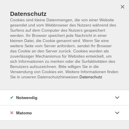
Startseite
Informationen
Über uns
Service
Kontakt
×
Datenschutz
Cookies sind kleine Datenmengen, die von einer Website
gesendet und vom Webbrowser des Nutzers während des
Surfens auf dem Computer des Nutzers gespeichert
werden. Ihr Browser speichert jede Nachricht in einer
kleinen Datei, die Cookie genannt wird. Wenn Sie eine
Skip to main content
weitere Seite vom Server anfordern, sendet Ihr Browser
das Cookie an den Server zurück. Cookies wurden als
zuverlässiger Mechanismus für Websites entwickelt, um
Der Kurs konnte nicht gefunden werden.
sich Informationen zu merken oder die Surfaktivitäten des
Benutzers aufzuzeichnen. Bitte willigen Sie in die
Verwendung von Cookies ein. Weitere Informationen finden
Sie in unseren Datenschutzhinweisen.
Datenschutz
AGB
Impressum
Notwendig
Datenschutzerklärung
Widerrufsbelehrung
Matomo
Barrierefreiheit
Widerruf