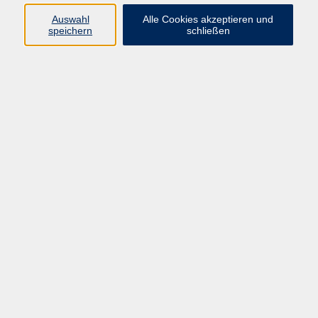
Auswahl
Alle Cookies akzeptieren und
speichern
schließen
Programm
Beruf
Kultur
Sprachen
Gesundheit
Gesellschaft
Junge vhs
Digitales Lernen
Schulabschlüsse
Deutsch-Kurse
Inhalte