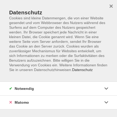
Startseite
Informationen
Über uns
Service
Kontakt
×
Datenschutz
Cookies sind kleine Datenmengen, die von einer Website
gesendet und vom Webbrowser des Nutzers während des
Surfens auf dem Computer des Nutzers gespeichert
werden. Ihr Browser speichert jede Nachricht in einer
kleinen Datei, die Cookie genannt wird. Wenn Sie eine
Skip to main content
weitere Seite vom Server anfordern, sendet Ihr Browser
das Cookie an den Server zurück. Cookies wurden als
zuverlässiger Mechanismus für Websites entwickelt, um
Der Kurs konnte nicht gefunden werden.
sich Informationen zu merken oder die Surfaktivitäten des
Benutzers aufzuzeichnen. Bitte willigen Sie in die
Verwendung von Cookies ein. Weitere Informationen finden
Sie in unseren Datenschutzhinweisen.
Datenschutz
AGB
Impressum
Notwendig
Datenschutzerklärung
Widerrufsbelehrung
Matomo
Barrierefreiheit
Widerruf