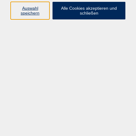
Auswahl
Alle Cookies akzeptieren und
speichern
schließen
Programm
Beruf
Kultur
Sprachen
Gesundheit
Gesellschaft
Junge vhs
Digitales Lernen
Schulabschlüsse
Deutsch-Kurse
Inhalte