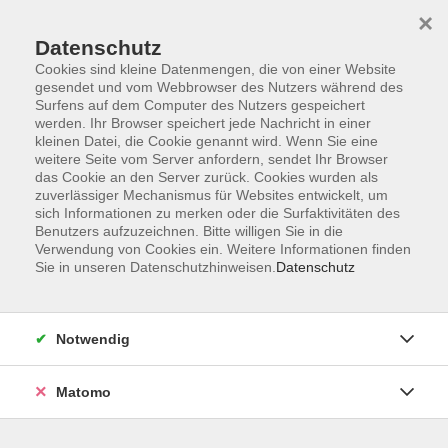
Startseite
Informationen
Über uns
Service
Kontakt
×
Datenschutz
Cookies sind kleine Datenmengen, die von einer Website
gesendet und vom Webbrowser des Nutzers während des
Surfens auf dem Computer des Nutzers gespeichert
werden. Ihr Browser speichert jede Nachricht in einer
kleinen Datei, die Cookie genannt wird. Wenn Sie eine
Skip to main content
weitere Seite vom Server anfordern, sendet Ihr Browser
das Cookie an den Server zurück. Cookies wurden als
zuverlässiger Mechanismus für Websites entwickelt, um
Der Kurs konnte nicht gefunden werden.
sich Informationen zu merken oder die Surfaktivitäten des
Benutzers aufzuzeichnen. Bitte willigen Sie in die
Verwendung von Cookies ein. Weitere Informationen finden
Sie in unseren Datenschutzhinweisen.
Datenschutz
AGB
Impressum
Notwendig
Datenschutzerklärung
Widerrufsbelehrung
Matomo
Barrierefreiheit
Widerruf