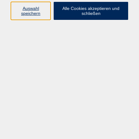
Auswahl
Alle Cookies akzeptieren und
speichern
schließen
Programm
Beruf
Kultur
Sprachen
Gesundheit
Gesellschaft
Junge vhs
Digitales Lernen
Schulabschlüsse
Deutsch-Kurse
Inhalte