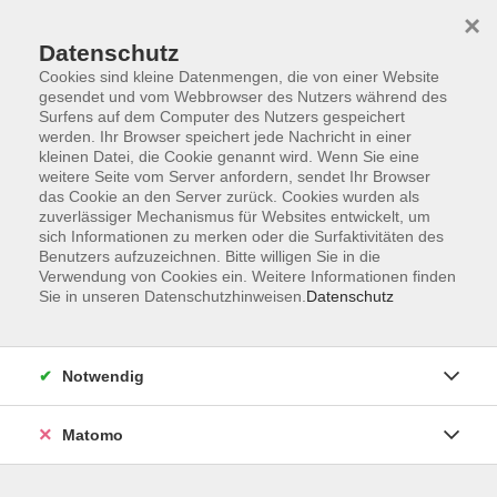
Startseite
Informationen
Über uns
Service
Kontakt
×
Datenschutz
Cookies sind kleine Datenmengen, die von einer Website
gesendet und vom Webbrowser des Nutzers während des
Surfens auf dem Computer des Nutzers gespeichert
werden. Ihr Browser speichert jede Nachricht in einer
kleinen Datei, die Cookie genannt wird. Wenn Sie eine
Skip to main content
weitere Seite vom Server anfordern, sendet Ihr Browser
das Cookie an den Server zurück. Cookies wurden als
zuverlässiger Mechanismus für Websites entwickelt, um
Der Kurs konnte nicht gefunden werden.
sich Informationen zu merken oder die Surfaktivitäten des
Benutzers aufzuzeichnen. Bitte willigen Sie in die
Verwendung von Cookies ein. Weitere Informationen finden
Sie in unseren Datenschutzhinweisen.
Datenschutz
AGB
Impressum
Notwendig
Datenschutzerklärung
Widerrufsbelehrung
Matomo
Barrierefreiheit
Widerruf