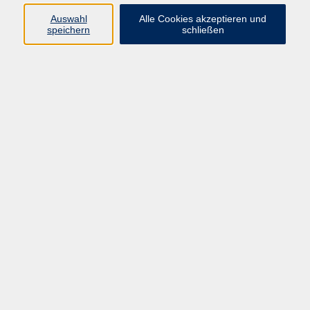
Auswahl
Alle Cookies akzeptieren und
speichern
schließen
Programm
Beruf
Kultur
Sprachen
Gesundheit
Gesellschaft
Junge vhs
Digitales Lernen
Schulabschlüsse
Deutsch-Kurse
Inhalte